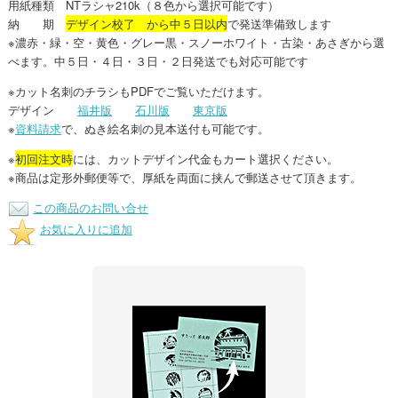
用紙種類 NTラシャ210k（８色から選択可能です）
納 期
デザイン校了 から中５日以内
で発送準備致します
※濃赤・緑・空・黄色・グレー黒・スノーホワイト・古染・あさぎから選
べます。中５日・４日・３日・２日発送でも対応可能です
※カット名刺のチラシもPDFでご覧いただけます。
デザイン
福井版
石川版
東京版
※
資料請求
で、ぬき絵名刺の見本送付も可能です。
※
初回注文時
には、カットデザイン代金もカート選択ください。
※商品は定形外郵便等で、厚紙を両面に挟んで郵送させて頂きます。
この商品のお問い合せ
お気に入りに追加