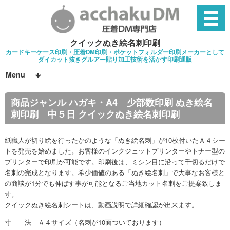
クイックぬき絵名刺印刷
カードキーケース印刷・圧着DM印刷・ポケットフォルダー印刷メーカーとして
ダイカット抜きグルアー貼り加工技術を活かす印刷通販
Menu
商品ジャンル ハガキ・A4 少部数印刷 ぬき絵名
刺印刷 中５日 クイックぬき絵名刺印刷
紙職人が切り絵を行ったかのような「ぬき絵名刺」が10枚付いたＡ４シー
トを発売を始めました。お客様のインクジェットプリンターやトナー型の
プリンターで印刷が可能です。印刷後は、ミシン目に沿って千切るだけで
名刺の完成となります。希少価値のある「ぬき絵名刺」で大事なお客様と
の商談が1分でも伸ばす事が可能となるご当地カット名刺をご提案致しま
す。
クイックぬき絵名刺シートは、動画説明で詳細確認が出来ます。
寸 法 Ａ４サイズ（名刺が10面ついております）