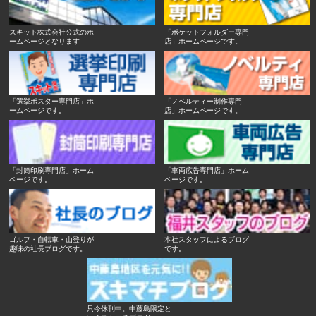
スキット株式会社公式のホ
「ポケットフォルダー専門
ームページとなります
店」ホームページです。
「選挙ポスター専門店」ホ
「ノベルティー制作専門
ームページです。
店」ホームページです。
「封筒印刷専門店」ホーム
「車両広告専門店」ホーム
ページです。
ページです。
ゴルフ・自転車・山登りが
本社スタッフによるブログ
趣味の社長ブログです。
です。
只今休刊中。中藤島限定と