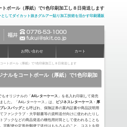
ートボール（厚紙）で1色印刷加工し８日発送します
ーとしてダイカット抜きグルアー貼り加工技術を活かす印刷通販
お問い合わせ
カート
をコートボール（厚紙）で1色印刷加工し８日発送します
リジナルをコートボール（厚紙）で1色印刷加
でもオリジナルの「
A4レターケース
」を名入れ印刷して発売
ました。「A4レターケース」は、
ビジネスレターケース
・
厚
プレスバッグ
とも呼ばれ、保険証券の案内証書や商品説明用
てファンクラブ・大学願書等の資料送付向けに使われたりし
トブックなどの商品発送の梱包用封筒として使われることも
。宅配便や定形外郵便で送付はもちろんのこと、コストを抑