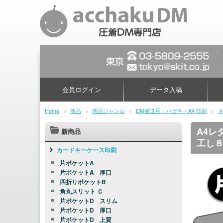
会員ログイン
データ入稿
Home
>
商品
>
商品ジャンル
>
DM発送用 ハガキ・A4 印刷
>
A4レ
新商品
工し
カードキーケース印刷
片ポケットA
片ポケットA 厚口
四折りポケットB
角丸スリット Ｃ
片ポケットD スリム
片ポケットD 厚口
片ポケットD 上質