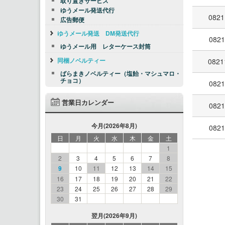
取り置きサービス
ゆうメール発送代行
0821
広告郵便
ゆうメール発送 DM発送代行
0821
ゆうメール用 レターケース封筒
同梱ノベルティー
0821
ばらまきノベルティー（塩飴・マシュマロ・
チョコ）
0821
営業日カレンダー
0821
今月(2026年8月)
0821
日
月
火
水
木
金
土
1
2
3
4
5
6
7
8
9
10
11
12
13
14
15
16
17
18
19
20
21
22
23
24
25
26
27
28
29
30
31
翌月(2026年9月)