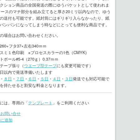
クション商品の全国発送の際にゆうパケットとして使われま
ケースのマチ部分を組み立てると厚さ20ミリ以内なので、ゆう
の送付も可能です。紙封筒にはギリギリ入らなかったり、紙
パンパンになってしまう時などにとっても便利な商品です。
の場合はお問い合わせください。
60+フタ37×左右340ｍｍ
スミ１色印刷 ※プロセスカラーの1色（CMYK)
ボール#5-4（270ｇ）0.37ｍｍ
テープ張り（
ウエーブ型テープ
にも変更可能です）
日以内で発送準備いたします
・
８日
・
７日
・
６日
・
５日
・
４日
・
３日
発送でも対応可能で
を持たせると割安な料金となります。
には、専用の「
テンプレート
」をご利用ください
のお問い合せ
りに追加