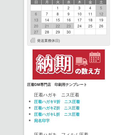
日
月
火
水
木
金
土
1
2
3
4
5
6
7
8
9
10
11
12
13
14
15
16
17
18
19
20
21
22
23
24
25
26
27
28
29
30
(
発送業務休日)
圧着DM専門店 印刷用テンプレート
圧着ハガキ ニス圧着
圧着ハガキV折 ニス圧着
圧着ハガキZ折 ニス圧着
圧着ハガキL折 ニス圧着
宛名印字
圧着ハガキ フィルム圧着