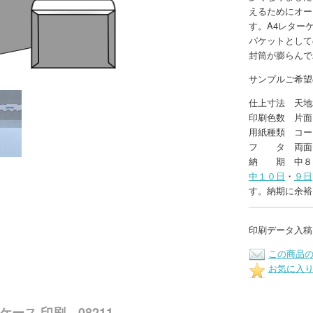
えるためにオー
す。A4レター
パケットとして
封筒が膨らんで
サンプルご希望
仕上寸法 天地2
印刷色数 片面
用紙種類 コート
フ タ 両面
納 期 中８
中１０日
・
９日
す。納期に余裕
印刷データ入稿
この商品
お気に入
ケース 印刷 08211