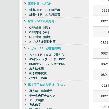
圧着封書 の印刷
0821
封書×６Ｐ ふち糊圧着
封書×８Ｐ ふち糊圧着
0821
封筒（OPP＆紙封筒）
OPP封筒（長3）
0821
OPP封筒（A4）
OPP封筒（無地）
オリジナル製袋封筒
0821
ハガキ・A4 少部数印刷
0821
Ａ４×４Ｐ（Ａ３ 10部から）
A5ポケットフォルダーPOD
0821
B5ポケットフォルダーPOD
ぬき絵名刺
ぬき絵年賀状
0821
ハガキ（POD）
宛名印字＆封入等 オプション
0821
再入稿 追加費用
データ先行チェック
0821
データ制作
宛名印字
0821