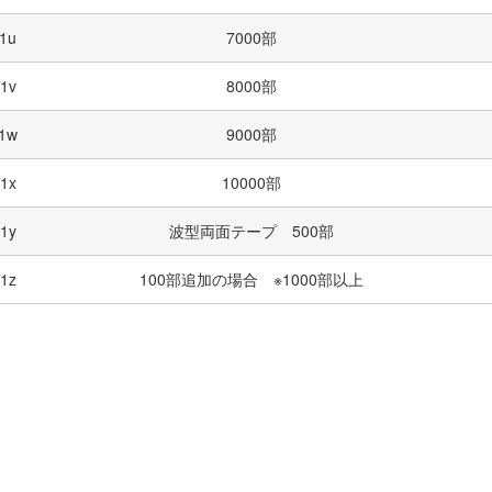
1u
7000部
1v
8000部
1w
9000部
1x
10000部
1y
波型両面テープ 500部
1z
100部追加の場合 ※1000部以上