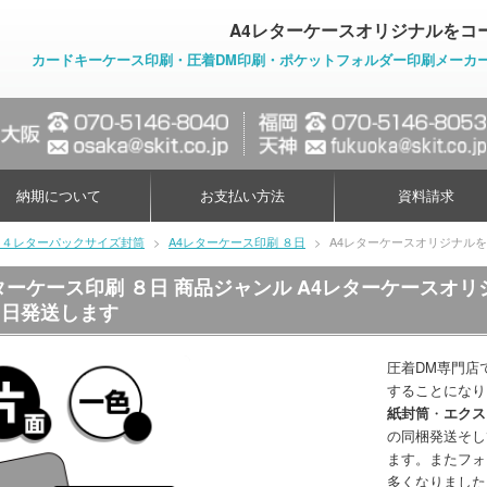
A4レターケースオリジナルをコ
カードキーケース印刷・圧着DM印刷・ポケットフォルダー印刷メーカ
納期について
お支払い方法
資料請求
Ａ４レターパックサイズ封筒
>
A4レターケース印刷 ８日
>
A4レターケースオリジナル
ターケース印刷 ８日 商品ジャンル A4レターケースオ
８日発送します
圧着DM専門店
することになり
紙封筒
・
エクス
の同梱発送そし
ます。またフォ
多くなりました