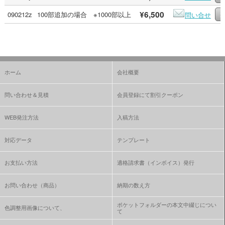
¥6,500
090212z
100部追加の場合 ※1000部以上
問い合せ
ホーム
会社概要
問い合わせ＆見積
会員登録にて割引クーポン
WEB発注方法
入稿方法
対応データ
テンプレート
お支払い方法
適格請求書（インボイス）発行
お問い合わせ（商品）
納期の数え方
ポケットフォルダーの本文中綴じについ
色調整用画像について、
て