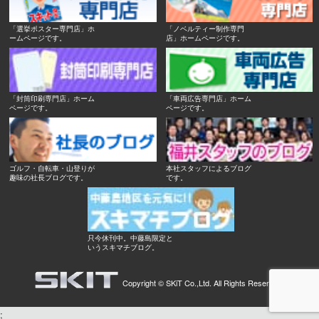
「選挙ポスター専門店」ホ
「ノベルティー制作専門
ームページです。
店」ホームページです。
「封筒印刷専門店」ホーム
「車両広告専門店」ホーム
ページです。
ページです。
ゴルフ・自転車・山登りが
本社スタッフによるブログ
趣味の社長ブログです。
です。
只今休刊中。中藤島限定と
いうスキマチブログ。
Copyright ©
SKiT Co.,Ltd.
All Rights Reserved.
;