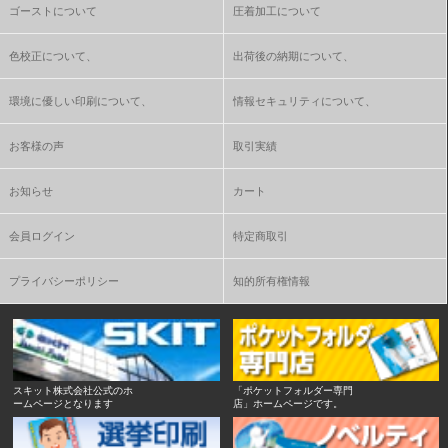
ゴーストについて
圧着加工について
色校正について、
出荷後の納期について、
環境に優しい印刷について、
情報セキュリティについて、
お客様の声
取引実績
お知らせ
カート
会員ログイン
特定商取引
プライバシーポリシー
知的所有権情報
スキット株式会社公式のホ
「ポケットフォルダー専門
ームページとなります
店」ホームページです。