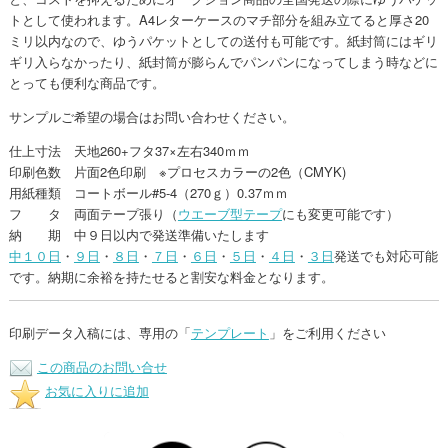
トとして使われます。A4レターケースのマチ部分を組み立てると厚さ20
ミリ以内なので、ゆうパケットとしての送付も可能です。紙封筒にはギリ
ギリ入らなかったり、紙封筒が膨らんでパンパンになってしまう時などに
とっても便利な商品です。
サンプルご希望の場合はお問い合わせください。
仕上寸法 天地260+フタ37×左右340ｍｍ
印刷色数 片面2色印刷 ※プロセスカラーの2色（CMYK)
用紙種類 コートボール#5-4（270ｇ）0.37ｍｍ
フ タ 両面テープ張り（
ウエーブ型テープ
にも変更可能です）
納 期 中９日以内で発送準備いたします
中１０日
・
９日
・
８日
・
７日
・
６日
・
５日
・
４日
・
３日
発送でも対応可能
です。納期に余裕を持たせると割安な料金となります。
印刷データ入稿には、専用の「
テンプレート
」をご利用ください
この商品のお問い合せ
お気に入りに追加