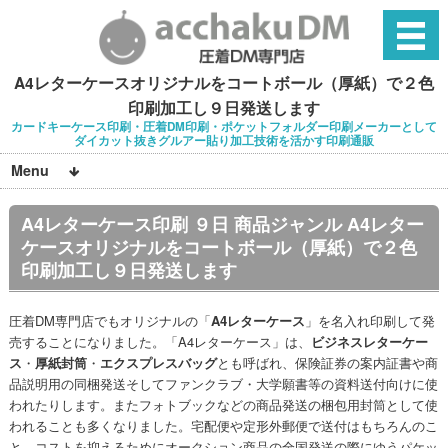
A4レターケースオリジナルをコートボール（厚紙）で２色
印刷加工し９日発送します
カードキーケース印刷・圧着DM印刷・ポケットフォルダー印刷メーカーとして
ダイカット抜きグルアー貼り加工技術を活かす印刷通販
Menu
A4レターケース印刷 ９日 商品ジャンル A4レター
ケースオリジナルをコートボール（厚紙）で２色
印刷加工し９日発送します
圧着DM専門店でもオリジナルの「
A4レターケース
」を名入れ印刷して発
売することになりました。「A4レターケース」は、
ビジネスレターケー
ス
・
厚紙封筒
・
エクスプレスバッグ
とも呼ばれ、保険証券の案内証書や商
品説明用の同梱発送そしてファンクラブ・大学願書等の資料送付向けに使
われたりします。またフォトブックなどの商品発送の梱包用封筒として使
われることも多くなりました。宅配便や定形外郵便で送付はもちろんのこ
と、コストを抑えるためにオークション商品の全国発送の際にゆうパケッ