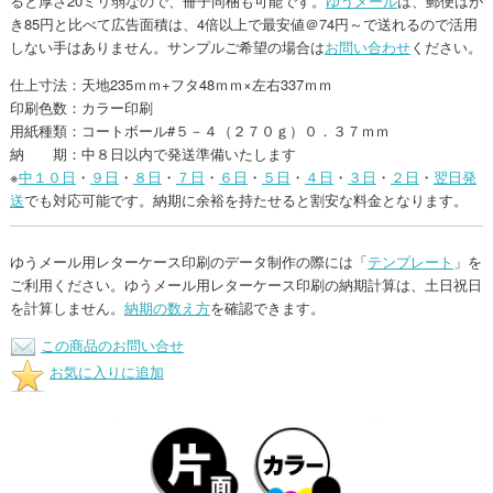
ると厚さ20ミリ弱なので、冊子同梱も可能です。
ゆうメール
は、郵便はが
き85円と比べて広告面積は、4倍以上で最安値＠74円～で送れるので活用
しない手はありません。サンプルご希望の場合は
お問い合わせ
ください。
仕上寸法：天地235ｍｍ+フタ48ｍｍ×左右337ｍｍ
印刷色数：カラー印刷
用紙種類：コートボール#５－４（２７０ｇ）０．３７ｍｍ
納 期：中８日以内で発送準備いたします
※
中１０日
・
９日
・
８日
・
７日
・
６日
・
５日
・
４日
・
３日
・
２日
・
翌日発
送
でも対応可能です。納期に余裕を持たせると割安な料金となります。
ゆうメール用レターケース印刷のデータ制作の際には「
テンプレート
」を
ご利用ください。ゆうメール用レターケース印刷の納期計算は、土日祝日
を計算しません。
納期の数え方
を確認できます。
この商品のお問い合せ
お気に入りに追加