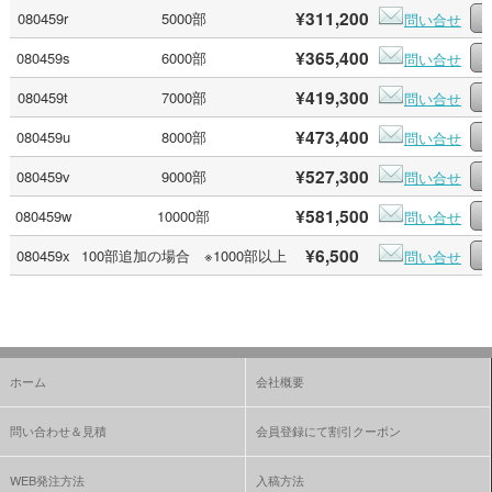
¥311,200
080459r
5000部
問い合せ
¥365,400
080459s
6000部
問い合せ
¥419,300
080459t
7000部
問い合せ
¥473,400
080459u
8000部
問い合せ
¥527,300
080459v
9000部
問い合せ
¥581,500
080459w
10000部
問い合せ
¥6,500
080459x
100部追加の場合 ※1000部以上
問い合せ
ホーム
会社概要
問い合わせ＆見積
会員登録にて割引クーポン
WEB発注方法
入稿方法