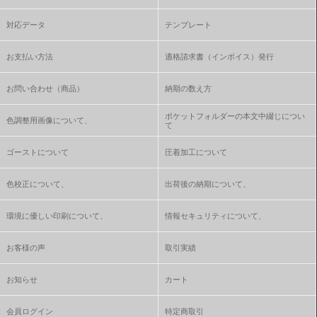
対応データ
テンプレート
お支払い方法
適格請求書（インボイス）発行
お問い合わせ（商品）
納期の数え方
ポケットフォルダーの本文中綴じについ
色調整用画像について、
て
ゴーストについて
圧着加工について
色校正について、
出荷後の納期について、
環境に優しい印刷について、
情報セキュリティについて、
お客様の声
取引実績
お知らせ
カート
会員ログイン
特定商取引