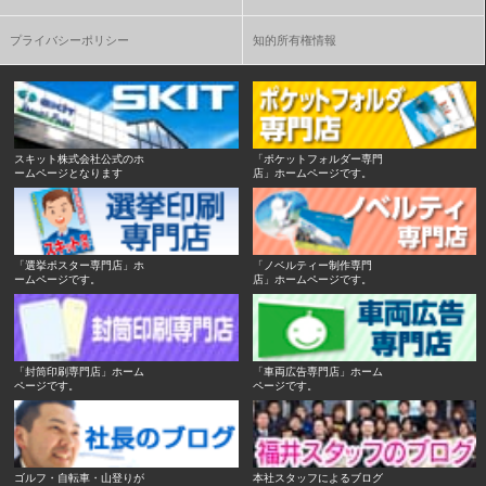
プライバシーポリシー
知的所有権情報
スキット株式会社公式のホ
「ポケットフォルダー専門
ームページとなります
店」ホームページです。
「選挙ポスター専門店」ホ
「ノベルティー制作専門
ームページです。
店」ホームページです。
「封筒印刷専門店」ホーム
「車両広告専門店」ホーム
ページです。
ページです。
ゴルフ・自転車・山登りが
本社スタッフによるブログ