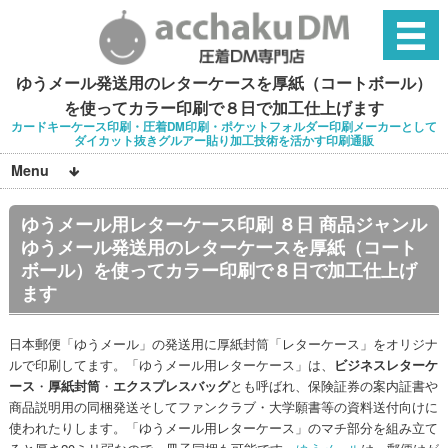
ゆうメール発送用のレターケースを厚紙（コートボール）
を使ってカラー印刷で８日で加工仕上げます
カードキーケース印刷・圧着DM印刷・ポケットフォルダー印刷メーカーとして
ダイカット抜きグルアー貼り加工技術を活かす印刷通販
Menu
ゆうメール用レターケース印刷 ８日 商品ジャンル
ゆうメール発送用のレターケースを厚紙（コート
ボール）を使ってカラー印刷で８日で加工仕上げ
ます
日本郵便「ゆうメール」の発送用に厚紙封筒「レターケース」をオリジナ
ルで印刷してます。「ゆうメール用レターケース」は、
ビジネスレターケ
ース
・
厚紙封筒
・
エクスプレスバッグ
とも呼ばれ、保険証券の案内証書や
商品説明用の同梱発送そしてファンクラブ・大学願書等の資料送付向けに
使われたりします。「ゆうメール用レターケース」のマチ部分を組み立て