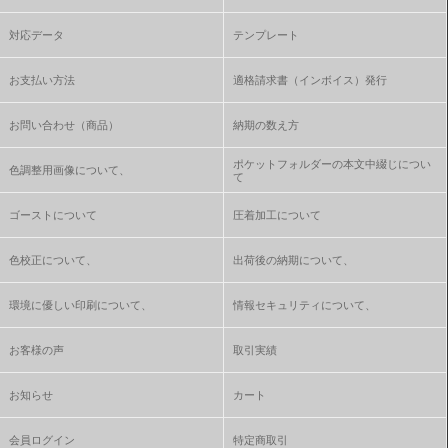
対応データ
テンプレート
お支払い方法
適格請求書（インボイス）発行
お問い合わせ（商品）
納期の数え方
ポケットフォルダーの本文中綴じについ
色調整用画像について、
て
ゴーストについて
圧着加工について
色校正について、
出荷後の納期について、
環境に優しい印刷について、
情報セキュリティについて、
お客様の声
取引実績
お知らせ
カート
会員ログイン
特定商取引