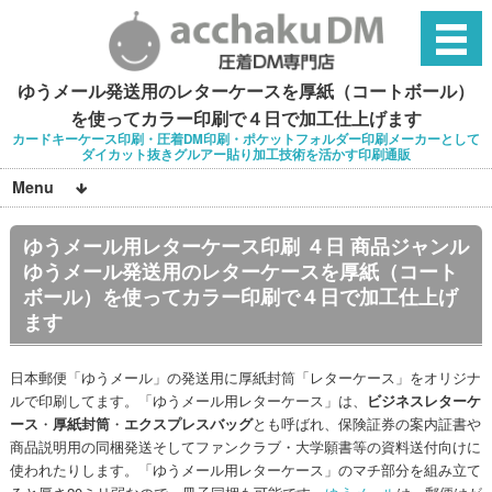
ゆうメール発送用のレターケースを厚紙（コートボール）
を使ってカラー印刷で４日で加工仕上げます
カードキーケース印刷・圧着DM印刷・ポケットフォルダー印刷メーカーとして
ダイカット抜きグルアー貼り加工技術を活かす印刷通販
Menu
ゆうメール用レターケース印刷 ４日 商品ジャンル
ゆうメール発送用のレターケースを厚紙（コート
ボール）を使ってカラー印刷で４日で加工仕上げ
ます
日本郵便「ゆうメール」の発送用に厚紙封筒「レターケース」をオリジナ
ルで印刷してます。「ゆうメール用レターケース」は、
ビジネスレターケ
ース
・
厚紙封筒
・
エクスプレスバッグ
とも呼ばれ、保険証券の案内証書や
商品説明用の同梱発送そしてファンクラブ・大学願書等の資料送付向けに
使われたりします。「ゆうメール用レターケース」のマチ部分を組み立て