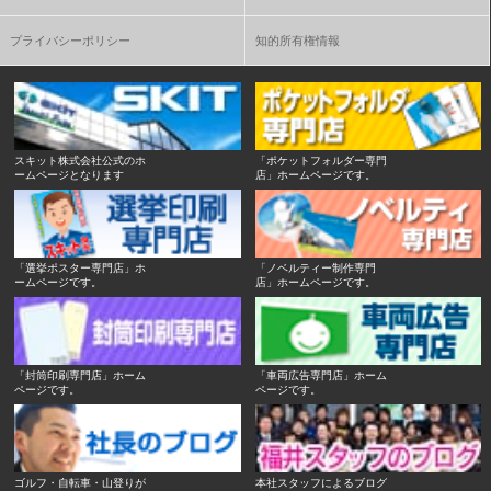
プライバシーポリシー
知的所有権情報
スキット株式会社公式のホ
「ポケットフォルダー専門
ームページとなります
店」ホームページです。
「選挙ポスター専門店」ホ
「ノベルティー制作専門
ームページです。
店」ホームページです。
「封筒印刷専門店」ホーム
「車両広告専門店」ホーム
ページです。
ページです。
ゴルフ・自転車・山登りが
本社スタッフによるブログ