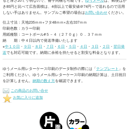
ると厚さ20ミリ弱なので、冊子同梱も可能です。
ゆうメール
は、郵便はが
き85円と比べて広告面積は、4倍以上で最安値＠74円～で送れるので活用
しない手はありません。サンプルご希望の場合は
お問い合わせ
ください。
仕上寸法：天地235ｍｍ+フタ48ｍｍ×左右337ｍｍ
印刷色数：カラー印刷
用紙種類：コートボール#５－４（２７０ｇ）０．３７ｍｍ
納 期：中４日以内で発送準備いたします
※
中１０日
・
９日
・
８日
・
７日
・
６日
・
５日
・
４日
・
３日
・
２日
・
翌日発
送
でも対応可能です。納期に余裕を持たせると割安な料金となります。
ゆうメール用レターケース印刷のデータ制作の際には「
テンプレート
」を
ご利用ください。ゆうメール用レターケース印刷の納期計算は、土日祝日
を計算しません。
納期の数え方
を確認できます。
この商品のお問い合せ
お気に入りに追加