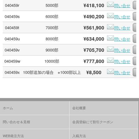
¥418,100
040459r
5000部
問い合せ
¥490,200
040459s
6000部
問い合せ
¥561,900
040459t
7000部
問い合せ
¥634,000
040459u
8000部
問い合せ
¥705,700
040459v
9000部
問い合せ
¥777,800
040459w
10000部
問い合せ
¥8,500
040459x
100部追加の場合 ※1000部以上
問い合せ
ホーム
会社概要
問い合わせ＆見積
会員登録にて割引クーポン
WEB発注方法
入稿方法