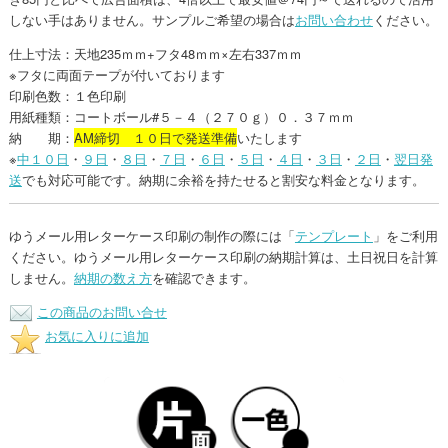
しない手はありません。サンプルご希望の場合は
お問い合わせ
ください。
仕上寸法：天地235ｍｍ+フタ48ｍｍ×左右337ｍｍ
※フタに両面テープが付いております
印刷色数：１色印刷
用紙種類：コートボール#５－４（２７０ｇ）０．３７ｍｍ
納 期：
AM締切 １０日で発送準備
いたします
※
中１０日
・
９日
・
８日
・
７日
・
６日
・
５日
・
４日
・
３日
・
２日
・
翌日発
送
でも対応可能です。納期に余裕を持たせると割安な料金となります。
ゆうメール用レターケース印刷の制作の際には「
テンプレート
」をご利用
ください。ゆうメール用レターケース印刷の納期計算は、土日祝日を計算
しません。
納期の数え方
を確認できます。
この商品のお問い合せ
お気に入りに追加