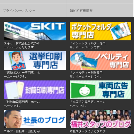
プライバシーポリシー
知的所有権情報
スキット株式会社公式のホ
「ポケットフォルダー専門
ームページとなります
店」ホームページです。
「選挙ポスター専門店」ホ
「ノベルティー制作専門
ームページです。
店」ホームページです。
「封筒印刷専門店」ホーム
「車両広告専門店」ホーム
ページです。
ページです。
ゴルフ・自転車・山登りが
本社スタッフによるブログ