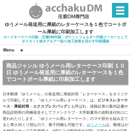
ゆうメール発送用に厚紙のレターケースを１色でコートボ
ール厚紙に印刷加工します
カードキーケース印刷・圧着DM印刷・ポケットフォルダー印刷メーカーとして
ダイカット抜きグルアー貼り加工技術を活かす印刷通販
Menu
商品ジャンル ゆうメール用レターケース印刷 １０
日 ゆうメール発送用に厚紙のレターケースを１色
でコートボール厚紙に印刷加工します
日本郵便「ゆうメール」の発送用に厚紙封筒「レターケース」をオリジナ
ルで印刷してます。「ゆうメール用レターケース」は、
ビジネスレターケ
ース
・
厚紙封筒
・
エクスプレスバッグ
とも呼ばれ、保険証券の案内証書や
商品説明用の同梱発送そしてファンクラブ・大学願書等の資料送付向けに
使われたりします。「ゆうメール用レターケース」のマチ部分を組み立て
ると厚さ20ミリ弱なので、冊子同梱も可能です。
ゆうメール
は、郵便はが
き85円と比べて広告面積は、4倍以上で最安値＠74円～で送れるので活用