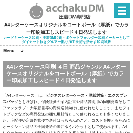
A4レターケースオリジナルをコートボール（厚紙）でカラ
ー印刷加工しスピード４日発送します
カードキーケース印刷・圧着DM印刷・ポケットフォルダー印刷メーカーとして
ダイカット抜きグルアー貼り加工技術を活かす印刷通販
Menu
A4レターケース印刷 ４日 商品ジャンル A4レター
ケースオリジナルをコートボール（厚紙）でカラ
ー印刷加工しスピード４日発送します
「A4レターケース」は、
ビジネスレターケース
・
厚紙封筒
・
エクスプレ
スバッグ
とも呼ばれ、保険証券の案内証書や商品説明用の同梱発送そして
ファンクラブ・大学願書等の資料送付向けに使われたりします。またフォ
トブックなどの商品発送の梱包用封筒として使われることも多くなりまし
た。宅配便や定形外郵便で送付はもちろんのこと、コストを抑えるために
オークション商品の全国発送の際にゆうパケットとして使われます。A4
レターケースのマチ部分を組み立てると厚さ20ミリ以内なので、ゆうパケ