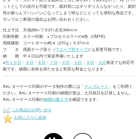
ットとしての送付も可能です。紙封筒にはギリギリ入らなかったり、紙封
筒が膨らんでパンパンになってしまう時などにとっても便利な商品です。
サンプルご希望の場合はお問い合わせください。
仕上寸法 天地260+フタ37×左右340ｍｍ
印刷色数 カラー印刷 ※プロセスカラーの4色（CMYK)
用紙種類 コートボール#5-4（270ｇ）0.37ｍｍ
フ タ 両面テープ張り（
ウエーブ型テープ
にも変更可能です）
納 期 中４日以内で発送準備いたします
※
中１０日
・
９日
・
８日
・
７日
・
６日
・
５日
・
４日
・
３日
発送でも対応可
能です。納期に余裕を持たせると割安な料金となります。
A4レターケース印刷のデータ制作の際には「
テンプレート
」をご利用く
ださい。A4レターケース印刷の納期計算は、土日祝日を計算しません。
A4レターケース印刷の
納期の数え方
を確認できます。
この商品のお問い合せ
お気に入りに追加