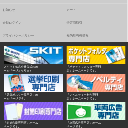
お知らせ
カート
会員ログイン
特定商取引
プライバシーポリシー
知的所有権情報
スキット株式会社公式のホ
「ポケットフォルダー専門
ームページとなります
店」ホームページです。
「選挙ポスター専門店」ホ
「ノベルティー制作専門
ームページです。
店」ホームページです。
「封筒印刷専門店」ホーム
「車両広告専門店」ホーム
ページです。
ページです。