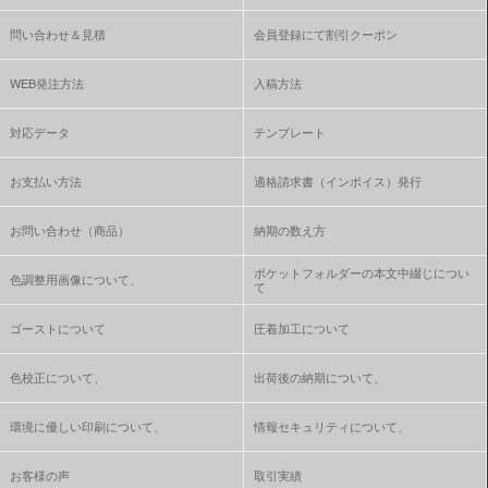
問い合わせ＆見積
会員登録にて割引クーポン
WEB発注方法
入稿方法
対応データ
テンプレート
お支払い方法
適格請求書（インボイス）発行
お問い合わせ（商品）
納期の数え方
ポケットフォルダーの本文中綴じについ
色調整用画像について、
て
ゴーストについて
圧着加工について
色校正について、
出荷後の納期について、
環境に優しい印刷について、
情報セキュリティについて、
お客様の声
取引実績