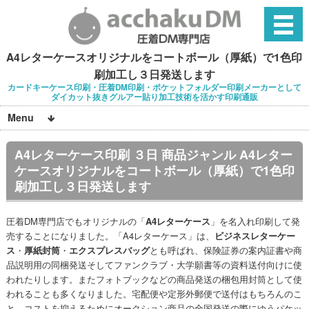
A4レターケースオリジナルをコートボール（厚紙）で1色印
刷加工し３日発送します
カードキーケース印刷・圧着DM印刷・ポケットフォルダー印刷メーカーとして
ダイカット抜きグルアー貼り加工技術を活かす印刷通販
Menu
A4レターケース印刷 ３日 商品ジャンル A4レター
ケースオリジナルをコートボール（厚紙）で1色印
刷加工し３日発送します
圧着DM専門店でもオリジナルの「
A4レターケース
」を名入れ印刷して発
売することになりました。「A4レターケース」は、
ビジネスレターケー
ス
・
厚紙封筒
・
エクスプレスバッグ
とも呼ばれ、保険証券の案内証書や商
品説明用の同梱発送そしてファンクラブ・大学願書等の資料送付向けに使
われたりします。またフォトブックなどの商品発送の梱包用封筒として使
われることも多くなりました。宅配便や定形外郵便で送付はもちろんのこ
と、コストを抑えるためにオークション商品の全国発送の際にゆうパケッ