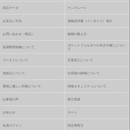
対応データ
テンプレート
お支払い方法
適格請求書（インボイス）発行
お問い合わせ（商品）
納期の数え方
ポケットフォルダーの本文中綴じについ
色調整用画像について、
て
ゴーストについて
圧着加工について
色校正について、
出荷後の納期について、
環境に優しい印刷について、
情報セキュリティについて、
お客様の声
取引実績
お知らせ
カート
会員ログイン
特定商取引