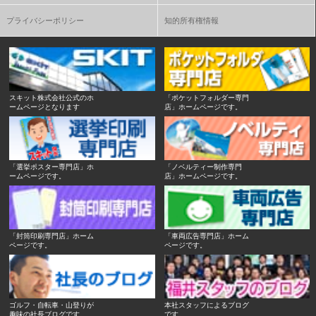
プライバシーポリシー
知的所有権情報
スキット株式会社公式のホ
「ポケットフォルダー専門
ームページとなります
店」ホームページです。
「選挙ポスター専門店」ホ
「ノベルティー制作専門
ームページです。
店」ホームページです。
「封筒印刷専門店」ホーム
「車両広告専門店」ホーム
ページです。
ページです。
ゴルフ・自転車・山登りが
本社スタッフによるブログ
趣味の社長ブログです。
です。