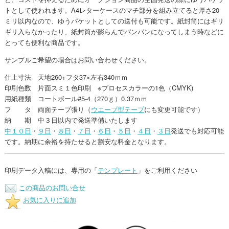
トとして使われます。A4レターケースのマチ部分を組み立てると厚さ20
ミリ以内なので、ゆうパケットとしての送付も可能です。紙封筒にはギリ
ギリ入らなかったり、紙封筒が膨らんでパンパンになってしまう時などに
とっても便利な商品です。
サンプルご希望の場合はお問い合わせください。
仕上寸法 天地260+フタ37×左右340ｍｍ
印刷色数 片面スミ１色印刷 ※プロセスカラーの1色（CMYK)
用紙種類 コートボール#5-4（270ｇ）0.37ｍｍ
フ タ 両面テープ張り（
ウエーブ型テープ
にも変更可能です）
納 期 中３日以内で発送準備いたします
中１０日
・
９日
・
８日
・
７日
・
６日
・
５日
・
４日
・
３日
発送でも対応可能
です。納期に余裕を持たせると割安な料金となります。
印刷データ入稿には、専用の「
テンプレート
」をご利用ください
この商品のお問い合せ
お気に入りに追加