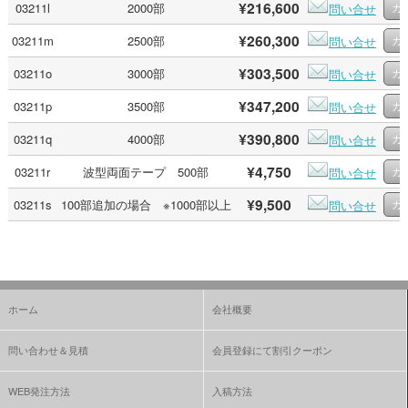
¥216,600
03211l
2000部
問い合せ
¥260,300
03211m
2500部
問い合せ
¥303,500
03211o
3000部
問い合せ
¥347,200
03211p
3500部
問い合せ
¥390,800
03211q
4000部
問い合せ
¥4,750
03211r
波型両面テープ 500部
問い合せ
¥9,500
03211s
100部追加の場合 ※1000部以上
問い合せ
ホーム
会社概要
問い合わせ＆見積
会員登録にて割引クーポン
WEB発注方法
入稿方法