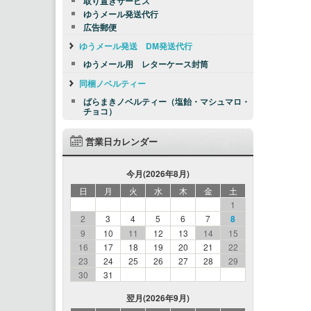
取り置きサービス
ゆうメール発送代行
広告郵便
ゆうメール発送 DM発送代行
ゆうメール用 レターケース封筒
同梱ノベルティー
ばらまきノベルティー（塩飴・マシュマロ・
チョコ）
営業日カレンダー
今月(2026年8月)
日
月
火
水
木
金
土
1
2
3
4
5
6
7
8
9
10
11
12
13
14
15
16
17
18
19
20
21
22
23
24
25
26
27
28
29
30
31
翌月(2026年9月)