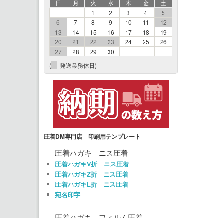
日
月
火
水
木
金
土
1
2
3
4
5
6
7
8
9
10
11
12
13
14
15
16
17
18
19
20
21
22
23
24
25
26
27
28
29
30
(
発送業務休日)
圧着DM専門店 印刷用テンプレート
圧着ハガキ ニス圧着
圧着ハガキV折 ニス圧着
圧着ハガキZ折 ニス圧着
圧着ハガキL折 ニス圧着
宛名印字
圧着ハガキ フィルム圧着