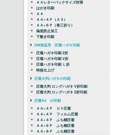
Ａ４レターパックサイズ封筒
はがき印刷
Ａ４
Ａ４×４Ｐ（Ａ３）
Ａ４×６Ｐ（巻三折り）
偽造防止加工
下敷き印刷
DM発送用 圧着ハガキ印刷
圧着ハガキ印刷 Z折
圧着ハガキ印刷 V折
圧着ハガキ印刷 Ｌ折
特急仕上げ
圧着大判ハガキの印刷
圧着大判 ロングハガキ V折印刷
圧着大判 ロングハガキ Z折印刷
圧着A4 の印刷
Ａ４×４Ｐ ＵＶ圧着
Ａ４×４Ｐ フィルム圧着
Ａ４×４Ｐ ふち糊圧着
Ａ４×６Ｐ ふち糊圧着
Ａ４×８Ｐ ふち糊圧着