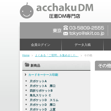
会員ログイン
データ入稿
Home
>
よくある「ご質問」を集めました。
>
その他
その
新商品
カードキーケース印刷
片ポケットA
片ポケットA 厚口
四折りポケットB
角丸スリット Ｃ
片ポケットD スリム
片ポケットD 厚口
片ポケットD 上質