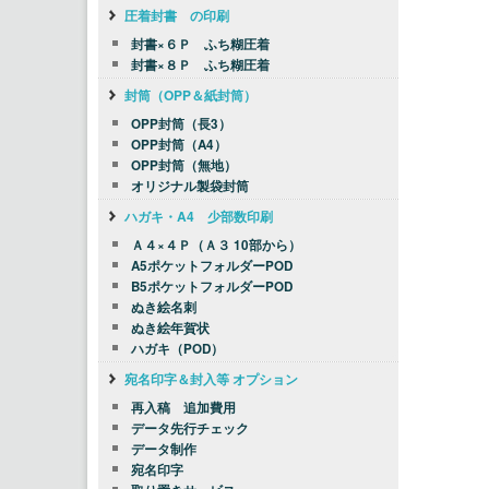
圧着封書 の印刷
封書×６Ｐ ふち糊圧着
封書×８Ｐ ふち糊圧着
封筒（OPP＆紙封筒）
OPP封筒（長3）
OPP封筒（A4）
OPP封筒（無地）
オリジナル製袋封筒
ハガキ・A4 少部数印刷
Ａ４×４Ｐ（Ａ３ 10部から）
A5ポケットフォルダーPOD
B5ポケットフォルダーPOD
ぬき絵名刺
ぬき絵年賀状
ハガキ（POD）
宛名印字＆封入等 オプション
再入稿 追加費用
データ先行チェック
データ制作
宛名印字