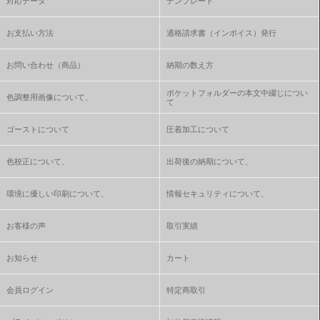
対応データ
テンプレート
お支払い方法
適格請求書（インボイス）発行
お問い合わせ（商品）
納期の数え方
ポケットフォルダーの本文中綴じについ
色調整用画像について、
て
ゴーストについて
圧着加工について
色校正について、
出荷後の納期について、
環境に優しい印刷について、
情報セキュリティについて、
お客様の声
取引実績
お知らせ
カート
会員ログイン
特定商取引