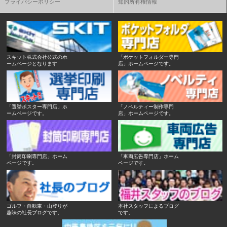
プライバシーポリシー
知的所有権情報
スキット株式会社公式のホ
「ポケットフォルダー専門
ームページとなります
店」ホームページです。
「選挙ポスター専門店」ホ
「ノベルティー制作専門
ームページです。
店」ホームページです。
「封筒印刷専門店」ホーム
「車両広告専門店」ホーム
ページです。
ページです。
ゴルフ・自転車・山登りが
本社スタッフによるブログ
趣味の社長ブログです。
です。