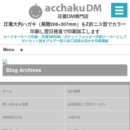
圧着大判ハガキ（展開208×307mm）をZ折ニス型でカラー
印刷し翌日発送で印刷加工します
カードキーケース印刷・圧着DM印刷・ポケットフォルダー印刷メーカーとして
ダイカット抜きグルアー貼り加工技術を活かす印刷通販
Menu
Blog Archives
ホーム
会社概要
問い合わせ＆見積
会員登録にて割引クーポン
WEB発注方法
入稿方法