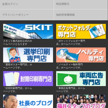
会員ログイン
特定商取引
プライバシーポリシー
知的所有権情報
スキット株式会社公式のホ
「ポケットフォルダー専門
ームページとなります
店」ホームページです。
「選挙ポスター専門店」ホ
「ノベルティー制作専門
ームページです。
店」ホームページです。
「封筒印刷専門店」ホーム
「車両広告専門店」ホーム
ページです。
ページです。