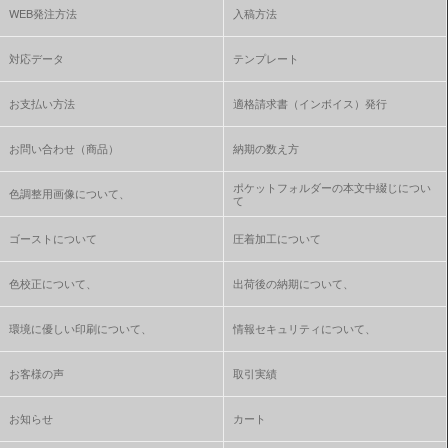
WEB発注方法
入稿方法
対応データ
テンプレート
お支払い方法
適格請求書（インボイス）発行
お問い合わせ（商品）
納期の数え方
ポケットフォルダーの本文中綴じについ
色調整用画像について、
て
ゴーストについて
圧着加工について
色校正について、
出荷後の納期について、
環境に優しい印刷について、
情報セキュリティについて、
お客様の声
取引実績
お知らせ
カート