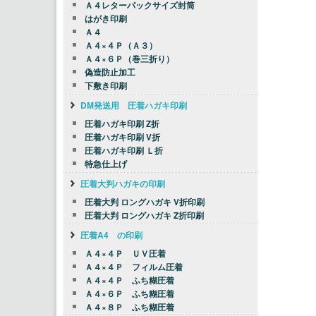
Ａ４レターパックサイズ封筒
はがき印刷
Ａ４
Ａ４×４Ｐ（Ａ３）
Ａ４×６Ｐ（巻三折り）
偽造防止加工
下敷き印刷
DM発送用 圧着ハガキ印刷
圧着ハガキ印刷 Z折
圧着ハガキ印刷 V折
圧着ハガキ印刷 Ｌ折
特急仕上げ
圧着大判ハガキの印刷
圧着大判 ロングハガキ V折印刷
圧着大判 ロングハガキ Z折印刷
圧着A4 の印刷
Ａ４×４Ｐ ＵＶ圧着
Ａ４×４Ｐ フィルム圧着
Ａ４×４Ｐ ふち糊圧着
Ａ４×６Ｐ ふち糊圧着
Ａ４×８Ｐ ふち糊圧着