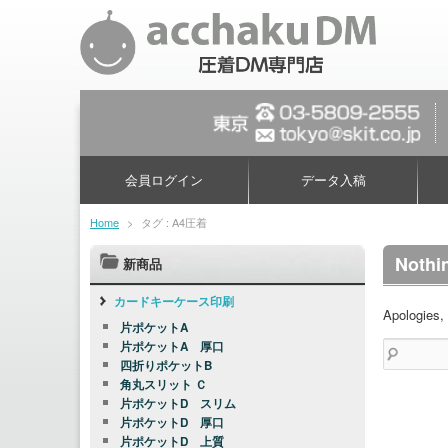
会員ログイン
データ入稿
Home
>
タグ : A4圧着
Nothi
新商品
カードキーケース印刷
Apologies, 
片ポケットA
片ポケットA 厚口
検
四折りポケットB
索:
角丸スリット Ｃ
片ポケットD スリム
片ポケットD 厚口
片ポケットD 上質