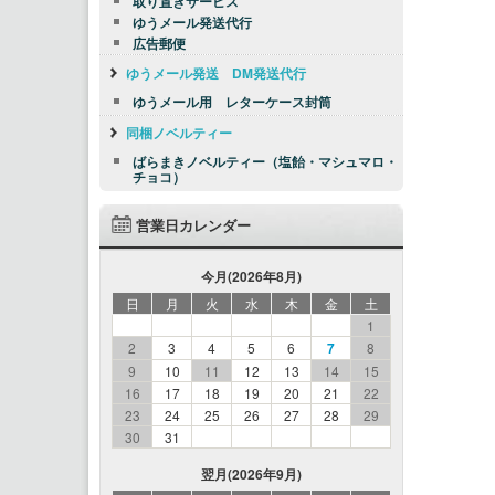
取り置きサービス
ゆうメール発送代行
広告郵便
ゆうメール発送 DM発送代行
ゆうメール用 レターケース封筒
同梱ノベルティー
ばらまきノベルティー（塩飴・マシュマロ・
チョコ）
営業日カレンダー
今月(2026年8月)
日
月
火
水
木
金
土
1
2
3
4
5
6
7
8
9
10
11
12
13
14
15
16
17
18
19
20
21
22
23
24
25
26
27
28
29
30
31
翌月(2026年9月)