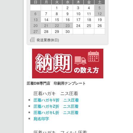
日
月
火
水
木
金
土
1
2
3
4
5
6
7
8
9
10
11
12
13
14
15
16
17
18
19
20
21
22
23
24
25
26
27
28
29
30
(
発送業務休日)
圧着DM専門店 印刷用テンプレート
圧着ハガキ ニス圧着
圧着ハガキV折 ニス圧着
圧着ハガキZ折 ニス圧着
圧着ハガキL折 ニス圧着
宛名印字
圧着ハガキ フィルム圧着