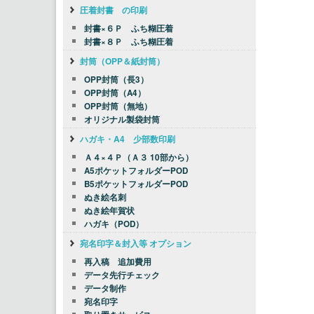
圧着封書 の印刷
封書×６Ｐ ふち糊圧着
封書×８Ｐ ふち糊圧着
封筒（OPP＆紙封筒）
OPP封筒（長3）
OPP封筒（A4）
OPP封筒（無地）
オリジナル製袋封筒
ハガキ・A4 少部数印刷
Ａ４×４Ｐ（Ａ３ 10部から）
A5ポケットフォルダーPOD
B5ポケットフォルダーPOD
ぬき絵名刺
ぬき絵年賀状
ハガキ（POD）
宛名印字＆封入等 オプション
再入稿 追加費用
データ先行チェック
データ制作
宛名印字