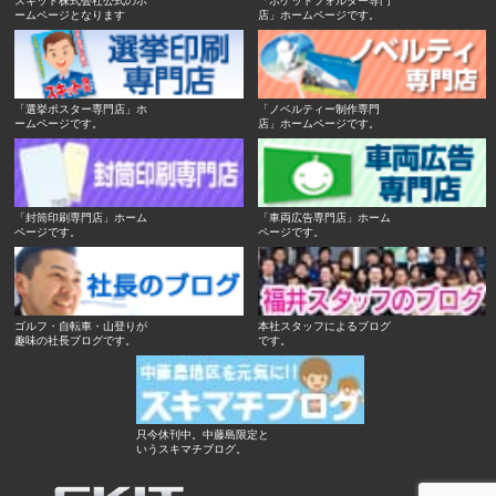
ームページとなります
店」ホームページです。
「選挙ポスター専門店」ホ
「ノベルティー制作専門
ームページです。
店」ホームページです。
「封筒印刷専門店」ホーム
「車両広告専門店」ホーム
ページです。
ページです。
ゴルフ・自転車・山登りが
本社スタッフによるブログ
趣味の社長ブログです。
です。
只今休刊中。中藤島限定と
いうスキマチブログ。