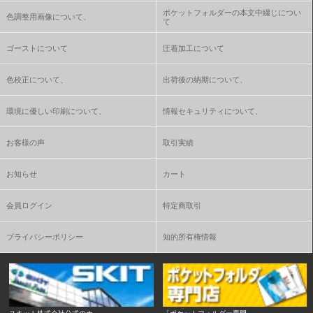
ポケットフォルダーの本文中綴じについ
色調整用画像について、
て
ゴーストについて
圧着加工について
色校正について、
出荷後の納期について、
環境に優しい印刷について、
情報セキュリティについて、
お客様の声
取引実績
お知らせ
カート
会員ログイン
特定商取引
プライバシーポリシー
知的所有権情報
スキット株式会社公式のホ
「ポケットフォルダー専門