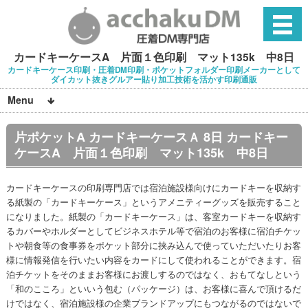
カードキーケースA 片面１色印刷 マット135k 中8日
カードキーケース印刷・圧着DM印刷・ポケットフォルダー印刷メーカーとして
ダイカット抜きグルアー貼り加工技術を活かす印刷通販
Menu
片ポケットA カードキーケースＡ 8日 カードキー
ケースA 片面１色印刷 マット135k 中8日
カードキーケースの印刷専門店では宿泊施設様向けにカードキーを収納す
る紙製の「カードキーケース」というアメニティーグッズを販売すること
になりました。紙製の「カードキーケース」は、客室カードキーを収納す
るカバーやホルダーとしてビジネスホテル等で宿泊のお客様に宿泊チケッ
トや朝食等の食事券をポケット部分に挟み込んで使っていただいたりお客
様に情報発信を行いたい内容をカードにして使われることができます。宿
泊チケットをそのままお客様にお渡しするのではなく、おもてなしという
「和のこころ」といいう包む（パッケージ）は、お客様に喜んで頂けるだ
けではなく、宿泊施設様の企業ブランドアップにもつながるのではないで