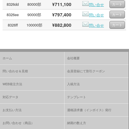
¥711,100
8326dd
80000部
問い合せ
¥797,400
8326ee
90000部
問い合せ
¥882,800
8326ff
100000部
問い合せ
ホーム
会社概要
問い合わせ＆見積
会員登録にて割引クーポン
WEB発注方法
入稿方法
対応データ
テンプレート
お支払い方法
適格請求書（インボイス）発行
お問い合わせ（商品）
納期の数え方