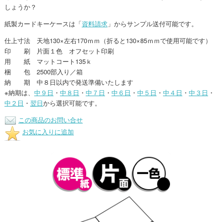
しょうか？
紙製カードキーケースは「
資料請求
」からサンプル送付可能です。
仕上寸法 天地130×左右170ｍｍ（折ると130×85ｍｍで使用可能です）
印 刷 片面１色 オフセット印刷
用 紙 マットコート135ｋ
梱 包 2500部入り／箱
納 期 中８日以内で発送準備いたします
※納期は、
中９日
・
中８日
・
中７日
・
中６日
・
中５日
・
中４日
・
中３日
・
中２日
・
翌日
から選択可能です。
この商品のお問い合せ
お気に入りに追加