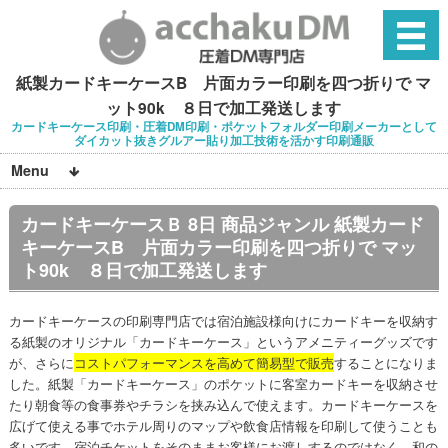
紙製カードキーケースB 片面カラー印刷を四つ折りで マ
ット90k ８日で加工発送します
カードキーケース印刷・圧着DM印刷・ポケットフォルダー印刷メーカーとして
ダイカット抜きグルアー貼り加工技術を活かす印刷通販
Menu
カードキーケースＢ 8日 商品ジャンル 紙製カード
キーケースB 片面カラー印刷を四つ折りで マッ
ト90k ８日で加工発送します
カードキーケースの印刷専門店では宿泊施設様向けにカードキーを収納す
る紙製のオリジナル「カードキーケース」というアメニティーグッズです
が、さらに
コストパフォーマンスを高めて簡易型で販売
することになりま
した。紙製「カードキーケース」のポケットに客室カードキーを収納させ
たり朝食等の食事券やチラシを挟み込んで使えます。カードキーケースを
広げて使える事でホテル周りのマップや飲食店情報を印刷して使うことも
多いです。宿泊チケットをそのままお客様にお渡しするのではなく、和の