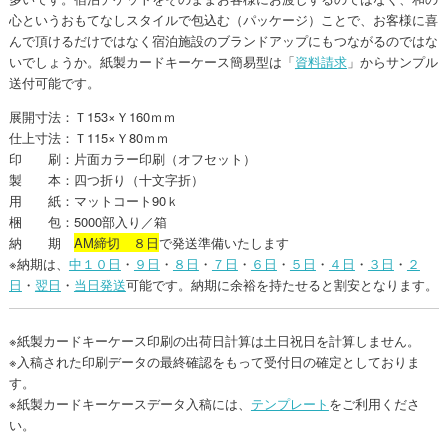
心というおもてなしスタイルで包込む（パッケージ）ことで、お客様に喜
んで頂けるだけではなく宿泊施設のブランドアップにもつながるのではな
いでしょうか。紙製カードキーケース簡易型は「
資料請求
」からサンプル
送付可能です。
展開寸法：Ｔ153×Ｙ160ｍｍ
仕上寸法：Ｔ115×Ｙ80ｍｍ
印 刷：片面カラー印刷（オフセット）
製 本：四つ折り（十文字折）
用 紙：マットコート90ｋ
梱 包：5000部入り／箱
納 期
AM締切 ８日
で発送準備いたします
※納期は、
中１０日
・
９日
・
８日
・
７日
・
６日
・
５日
・
４日
・
３日
・
２
日
・
翌日
・
当日発送
可能です。納期に余裕を持たせると割安となります。
※紙製カードキーケース印刷の出荷日計算は土日祝日を計算しません。
※入稿された印刷データの最終確認をもって受付日の確定としておりま
す。
※紙製カードキーケースデータ入稿には、
テンプレート
をご利用くださ
い。