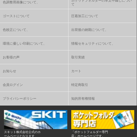
ポケットフォルダーの本文中綴じについ
色調整用画像について、
て
ゴーストについて
圧着加工について
色校正について、
出荷後の納期について、
環境に優しい印刷について、
情報セキュリティについて、
お客様の声
取引実績
お知らせ
カート
会員ログイン
特定商取引
プライバシーポリシー
知的所有権情報
スキット株式会社公式のホ
「ポケットフォルダー専門
ームページとなります
店」ホームページです。