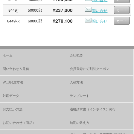
¥237,000
8449jj
50000部
問い合せ
¥278,100
8449kk
60000部
問い合せ
ホーム
会社概要
問い合わせ＆見積
会員登録にて割引クーポン
WEB発注方法
入稿方法
対応データ
テンプレート
お支払い方法
適格請求書（インボイス）発行
お問い合わせ（商品）
納期の数え方