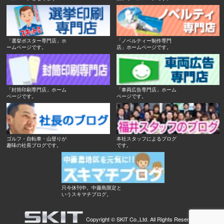
「選挙ポスター専門店」ホ
「ノベルティー制作専門
ームページです。
店」ホームページです。
「封筒印刷専門店」ホーム
「車両広告専門店」ホーム
ページです。
ページです。
ゴルフ・自転車・山登りが
本社スタッフによるブログ
趣味の社長ブログです。
です。
只今休刊中。中藤島限定と
いうスキマチブログ。
Copyright ©
SKiT Co.,Ltd.
All Rights Reserved.