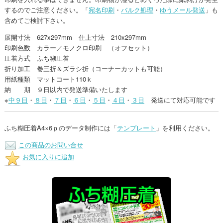
するのでご注意ください。「
宛名印刷
・
バルク処理
・
ゆうメール発送
」も
含めてご検討下さい。
展開寸法 627x297mm 仕上寸法 210x297mm
印刷色数 カラー／モノクロ印刷 （オフセット）
圧着方式 ふち糊圧着
折り加工 巻三折＆ズラシ折（コーナーカットも可能）
用紙種類 マットコート110ｋ
納 期 ９日以内で発送準備いたします
※
中９日
・
８日
・
７日
・
６日
・
５日
・
４日
・
３日
発送にて対応可能です
ふち糊圧着A4×6ｐのデータ制作には「
テンプレート
」を利用ください。
この商品のお問い合せ
お気に入りに追加