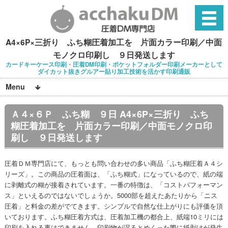
A4×6P×三折り ふち糊圧着加工を 片面カラー印刷／中面
モノクロ印刷し ９日発送します
カードキーケース印刷・圧着DM印刷・ポケットフォルダー印刷メーカーとして
ダイカット抜きグルアー貼り加工技術を活かす印刷通販
Menu
Ａ４×６Ｐ ふち糊 ９日 A4×6P×三折り ふち
糊圧着加工を 片面カラー印刷／中面モノクロ印
刷し ９日発送します
圧着ＤＭ専門店にて、もっとも問い合わせの多い商品「ふち糊圧着Ａ４シ
リーズ」。この商品の圧着面は、「ふち糊式」になっているので、紙の端
に剥離式の糊が接着されています。一番の特徴は、「コストパフォーマン
ス」といえるのではないでしょうか。5000部を超えたあたりから「ニス
圧着」と料金の差がでてきます。シンプルで自然な仕上がりにも評価を頂
いております。ふち糊圧着方式は、圧着加工機の都合上、紙端10ミリには
印刷を入れる事はできません。印刷物が湿るとめくった際に紙剥けが発生