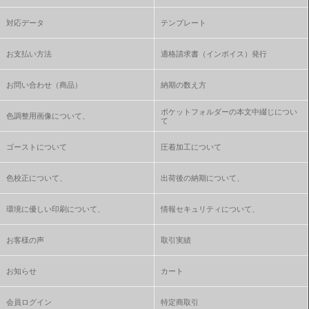
対応データ
テンプレート
お支払い方法
適格請求書（インボイス）発行
お問い合わせ（商品）
納期の数え方
ポケットフォルダーの本文中綴じについ
色調整用画像について、
て
ゴーストについて
圧着加工について
色校正について、
出荷後の納期について、
環境に優しい印刷について、
情報セキュリティについて、
お客様の声
取引実績
お知らせ
カート
会員ログイン
特定商取引