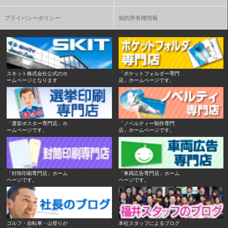
プライバシーポリシー
知的所有権情報
スキット株式会社公式のホ
「ポケットフォルダー専門
ームページとなります
店」ホームページです。
「選挙ポスター専門店」ホ
「ノベルティー制作専門
ームページです。
店」ホームページです。
「封筒印刷専門店」ホーム
「車両広告専門店」ホーム
ページです。
ページです。
ゴルフ・自転車・山登りが
本社スタッフによるブログ