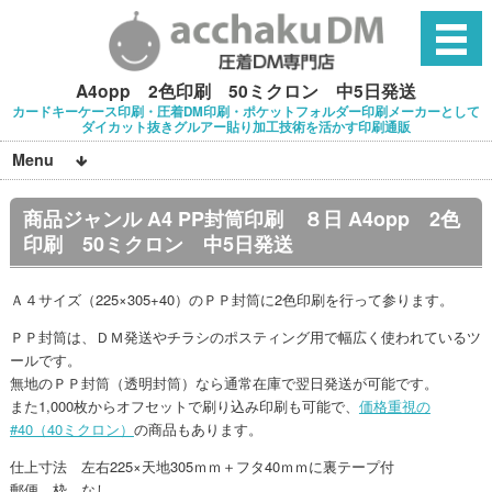
A4opp 2色印刷 50ミクロン 中5日発送
カードキーケース印刷・圧着DM印刷・ポケットフォルダー印刷メーカーとして
ダイカット抜きグルアー貼り加工技術を活かす印刷通販
Menu
商品ジャンル A4 PP封筒印刷 ８日 A4opp 2色
印刷 50ミクロン 中5日発送
Ａ４サイズ（225×305+40）のＰＰ封筒に2色印刷を行って参ります。
ＰＰ封筒は、ＤＭ発送やチラシのポスティング用で幅広く使われているツ
ールです。
無地のＰＰ封筒（透明封筒）なら通常在庫で翌日発送が可能です。
また1,000枚からオフセットで刷り込み印刷も可能で、
価格重視の
#40（40ミクロン）
の商品もあります。
仕上寸法 左右225×天地305ｍｍ＋フタ40ｍｍに裏テープ付
郵便 枠 なし