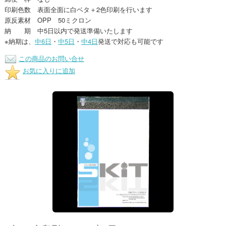
印刷色数 表面全面に白ベタ＋2色印刷を行います
原反素材 OPP 50ミクロン
納 期 中5日以内で発送準備いたします
※納期は、
中6日
・
中5日
・
中4日
発送で対応も可能です
この商品のお問い合せ
お気に入りに追加