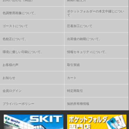
ポケットフォルダーの本文中綴じについ
色調整用画像について、
て
ゴーストについて
圧着加工について
色校正について、
出荷後の納期について、
環境に優しい印刷について、
情報セキュリティについて、
お客様の声
取引実績
お知らせ
カート
会員ログイン
特定商取引
プライバシーポリシー
知的所有権情報