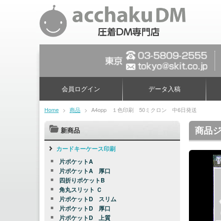
会員ログイン
データ入稿
Home
>
商品
>
A4opp １色印刷 50ミクロン 中6日発送
商品ジ
新商品
カードキーケース印刷
片ポケットA
片ポケットA 厚口
四折りポケットB
角丸スリット Ｃ
片ポケットD スリム
片ポケットD 厚口
片ポケットD 上質