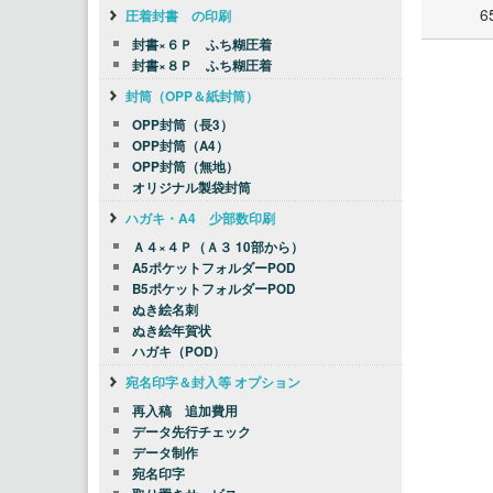
6
圧着封書 の印刷
封書×６Ｐ ふち糊圧着
封書×８Ｐ ふち糊圧着
封筒（OPP＆紙封筒）
OPP封筒（長3）
OPP封筒（A4）
OPP封筒（無地）
オリジナル製袋封筒
ハガキ・A4 少部数印刷
Ａ４×４Ｐ（Ａ３ 10部から）
A5ポケットフォルダーPOD
B5ポケットフォルダーPOD
ぬき絵名刺
ぬき絵年賀状
ハガキ（POD）
宛名印字＆封入等 オプション
再入稿 追加費用
データ先行チェック
データ制作
宛名印字