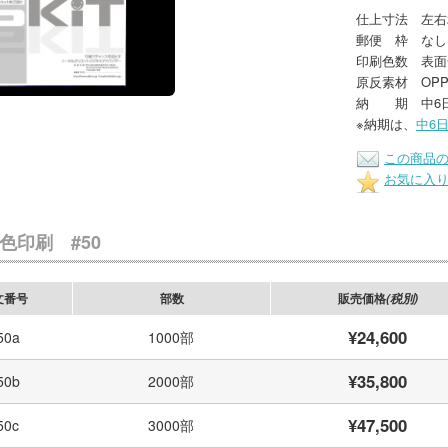
仕上寸法 左右2
郵便 枠 なし
印刷色数 表面
原反素材 OPP
納 期 中6
※納期は、
中6
この商品
お気に入
色印刷 #50
文番号
部数
販売価格
(税別)
¥24,600
50a
1000部
¥35,800
50b
2000部
¥47,500
50c
3000部