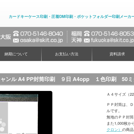
カードキーケース印刷・圧着DM印刷・ポケットフォルダー印刷メーカ
納期について
お支払い方法
資料請求
ャンル A4 PP封筒印刷 ９日 A4opp １色印刷 50
Ａ４サイズ（22
ＰＰ封筒は、Ｄ
ルです。
無地のＰＰ封筒
また1,000
クロン）
の商品