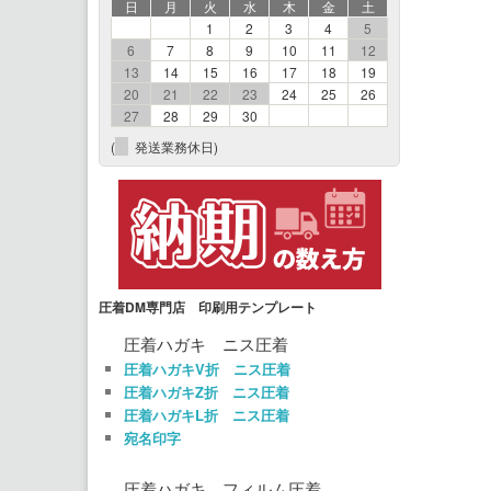
日
月
火
水
木
金
土
1
2
3
4
5
6
7
8
9
10
11
12
13
14
15
16
17
18
19
20
21
22
23
24
25
26
27
28
29
30
(
発送業務休日)
圧着DM専門店 印刷用テンプレート
圧着ハガキ ニス圧着
圧着ハガキV折 ニス圧着
圧着ハガキZ折 ニス圧着
圧着ハガキL折 ニス圧着
宛名印字
圧着ハガキ フィルム圧着