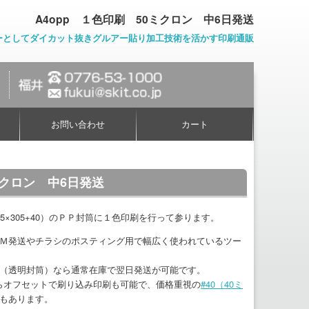
A4opp １色印刷 50ミクロン 中6日発送
ーとしてダイカット抜きグルアー貼り加工技術を活かす印刷通販
お問い合わせ
カート
ミクロン 中6日発送
5×305+40）のＰＰ封筒に１色印刷を行って参ります。
Ｍ発送やチラシのポスティング用で幅広く使われているツー
（透明封筒）なら通常在庫で翌日発送が可能です。
枚からオフセットで刷り込み印刷も可能で、価格重視の
#40（40ミ
もあります。