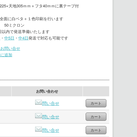
25×天地305ｍｍ＋フタ40ｍｍに裏テープ付
全面に白ベタ＋１色印刷を行います
 50ミクロン
日以内で発送準備いたします
日
・
中5日
・
中4日
発送で対応も可能です
のお問い合せ
りに追加
お問い合わせ
問い合せ
問い合せ
問い合せ