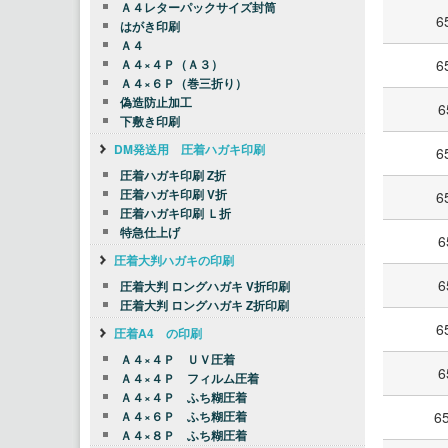
Ａ４レターパックサイズ封筒
6
はがき印刷
Ａ４
6
Ａ４×４Ｐ（Ａ３）
Ａ４×６Ｐ（巻三折り）
偽造防止加工
6
下敷き印刷
DM発送用 圧着ハガキ印刷
6
圧着ハガキ印刷 Z折
圧着ハガキ印刷 V折
6
圧着ハガキ印刷 Ｌ折
特急仕上げ
6
圧着大判ハガキの印刷
6
圧着大判 ロングハガキ V折印刷
圧着大判 ロングハガキ Z折印刷
6
圧着A4 の印刷
Ａ４×４Ｐ ＵＶ圧着
6
Ａ４×４Ｐ フィルム圧着
Ａ４×４Ｐ ふち糊圧着
6
Ａ４×６Ｐ ふち糊圧着
Ａ４×８Ｐ ふち糊圧着