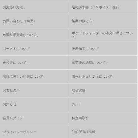
お支払い方法
適格請求書（インボイス）発行
お問い合わせ（商品）
納期の数え方
ポケットフォルダーの本文中綴じについ
色調整用画像について、
て
ゴーストについて
圧着加工について
色校正について、
出荷後の納期について、
環境に優しい印刷について、
情報セキュリティについて、
お客様の声
取引実績
お知らせ
カート
会員ログイン
特定商取引
プライバシーポリシー
知的所有権情報