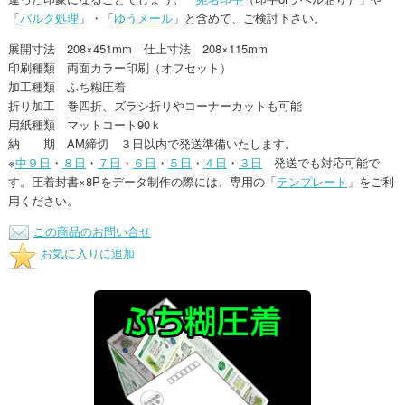
「
バルク処理
」・「
ゆうメール
」と含めて、ご検討下さい。
展開寸法 208×451mm 仕上寸法 208×115mm
印刷種類 両面カラー印刷（オフセット）
加工種類 ふち糊圧着
折り加工 巻四折、ズラシ折りやコーナーカットも可能
用紙種類 マットコート90ｋ
納 期 AM締切 ３日以内で発送準備いたします。
※
中９日
・
８日
・
７日
・
６日
・
５日
・
４日
・
３日
発送でも対応可能で
す。圧着封書×8Pをデータ制作の際には、専用の「
テンプレート
」をご利
用ください。
この商品のお問い合せ
お気に入りに追加