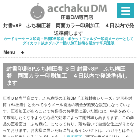
封書×8P ふち糊圧着 両面カラー印刷加工 ４日以内で発
送準備します
カードキーケース印刷・圧着DM印刷・ポケットフォルダー印刷メーカーとして
ダイカット抜きグルアー貼り加工技術を活かす印刷通販
Menu
封書印刷8Pふち糊圧着 ３日 封書×8P ふち糊圧
着 両面カラー印刷加工 ４日以内で発送準備し
ます
圧着ＤＭ専門店にて、ふち糊型の圧着DM「圧着封書シリーズ」定形外封
筒（A4圧着）と比べてゆうメール発送の料金が割安な設定になっていま
す。圧着加工があることでお客様のお手元に届いた際には、中身をめくっ
て確認したくなるような心理的効果によって開封率も高まります。この商
品の圧着面は「ふち糊式」になっており、落ち着いて自然な仕上がりとな
っております。お客様に届いた時に与えるインパクトは、ハガキとは全く
違った印象になることでしょう。「
宛名印字
（印字orラベル貼り）」や