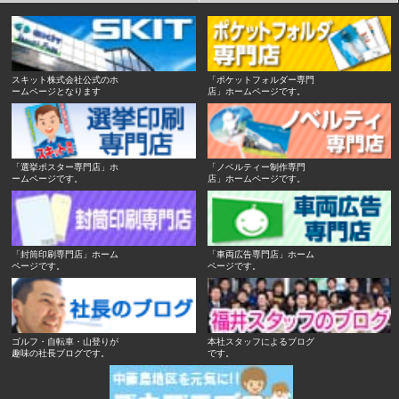
スキット株式会社公式のホ
「ポケットフォルダー専門
ームページとなります
店」ホームページです。
「選挙ポスター専門店」ホ
「ノベルティー制作専門
ームページです。
店」ホームページです。
「封筒印刷専門店」ホーム
「車両広告専門店」ホーム
ページです。
ページです。
ゴルフ・自転車・山登りが
本社スタッフによるブログ
趣味の社長ブログです。
です。