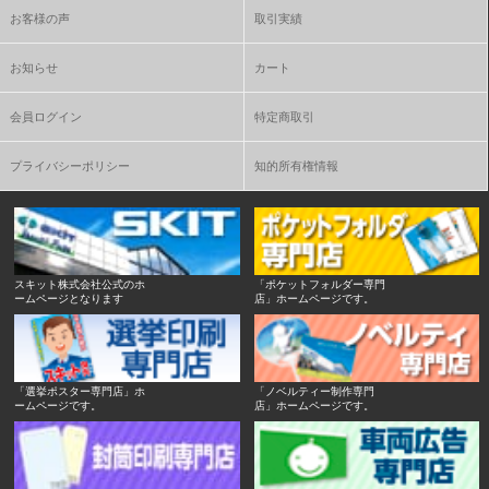
お客様の声
取引実績
お知らせ
カート
会員ログイン
特定商取引
プライバシーポリシー
知的所有権情報
スキット株式会社公式のホ
「ポケットフォルダー専門
ームページとなります
店」ホームページです。
「選挙ポスター専門店」ホ
「ノベルティー制作専門
ームページです。
店」ホームページです。