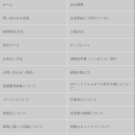
ホーム
会社概要
問い合わせ＆見積
会員登録にて割引クーポン
WEB発注方法
入稿方法
対応データ
テンプレート
お支払い方法
適格請求書（インボイス）発行
お問い合わせ（商品）
納期の数え方
ポケットフォルダーの本文中綴じについ
色調整用画像について、
て
ゴーストについて
圧着加工について
色校正について、
出荷後の納期について、
環境に優しい印刷について、
情報セキュリティについて、