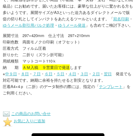
級品）にお勧めです。届いたお客様には、豪華な仕上がりに驚かれる方も
多いようです。展開サイズがA3といった迫力あるダイレクトメールで販
促の切り札としてインパクトをあたえるツールといえます。「
宛名印刷
・
ゆうメール割引用バルク処理
・
ゆうメール発送
」も含めてご検討下さい。
展開寸法 297×420mm 仕上寸法 297×210mm
印刷色数 両面モノクロ印刷（オフセット）
圧着方式 フィルム圧着
折りかた 二折り（ズラシ折可能）
用紙種類 マットコート110ｋ
納 期
ＡＭ入稿 ９営業日で発送
します
※
中９日
・
８日
・
７日
・
６日
・
５日
・
４日
・
３日
・
２日
・
翌日
発送でも
対応可能です。納期に余裕を持たせると割安となります。
圧着A4×4ｐ（二折）のデータ制作の際には、指定の「
テンプレート
」を
ご利用ください。
この商品のお問い合せ
お気に入りに追加