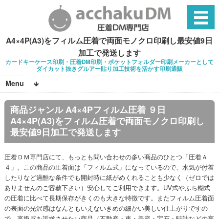
A4×4P(A3)をフィルム圧着で両面モノクロ印刷し最安値9日
加工で発送します
カードキーケース印刷・圧着DM印刷・ポケットフォルダー印刷メーカーとして
ダイカット抜きグルアー貼り加工技術を活かす印刷通販
Menu
商品ジャンル A4×4Pフィルム圧着 ９日
A4×4P(A3)をフィルム圧着で両面モノクロ印刷し
最安値9日加工で発送します
圧着ＤＭ専門店にて、もっとも問い合わせの多い商品のひとつ「圧着Ａ
４」。この商品の圧着面は「フィルム式」になっているので、水気が付着
したりなど過酷な条件でも開封時に紙がめくれることも少なく（ゼロでは
ありませんのご容赦下さい）安心してご利用できます。UV式やふち糊式
の圧着に比べて長期保存がきくのも大きな特徴です。またフィルム圧着面
の表面の光沢感はなんともいえないきめの細かい美しい仕上がりですの
で、高級感を訴求させたい商品（不動産・車・美容・宝石・時計などの高