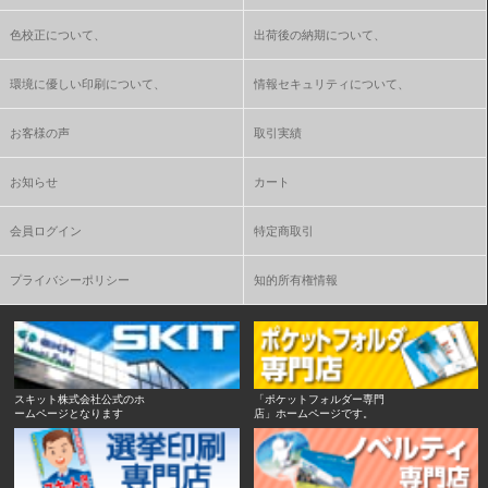
色校正について、
出荷後の納期について、
環境に優しい印刷について、
情報セキュリティについて、
お客様の声
取引実績
お知らせ
カート
会員ログイン
特定商取引
プライバシーポリシー
知的所有権情報
スキット株式会社公式のホ
「ポケットフォルダー専門
ームページとなります
店」ホームページです。