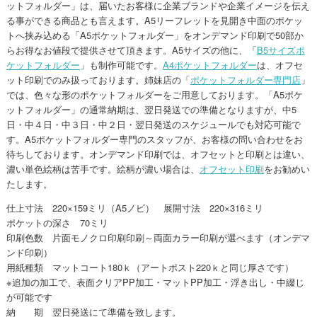
ットフォルダー」は、届いたお客様に企業ブランドや企業イメージを伝え
る事ができる商品とも言えます。A5リーフレットを見開き中面のポケッ
トへ挟み込める「A5ポケットフォルダー」をオンデマンド印刷で50部か
らお得なお値段で提供させて頂きます。A5サイズの他に、「
B5サイズポ
ケットフォルダー
」も制作可能です。
A4ポケットフォルダー
は、オフセ
ット印刷でのみ扱っております。姉妹店の「
ポケットフォルダー専門店
」
では、色々な形のポケットフォルダーをご用意しております。「A5ポケ
ットフォルダー」の通常納期は、翌日発送での準備となりますが、中5
日・中４日・中３日・中２日・翌日発送のスケジュールでも対応可能で
す。A5ポケットフォルダー専門のスタッフが、お客様の問い合わせをお
待ちしております。オンデマンド印刷では、オフセットと印刷とは違い、
濃い単色絵柄は苦手です。絵柄が濃い場合は、
オフセット印刷
をお勧めい
たします。
仕上寸法 220×159ミリ（A5ノビ） 展開寸法 220×316ミリ
ポケットの深さ 70ミリ
印刷色数 片面モノクロ印刷印刷～両面カラー印刷が選べます（オンデマ
ンド印刷）
用紙種類 マットコート180ｋ（アートポスト220ｋと同じ厚さです）
※追加の加工で、表面クリアPP加工・マットPP加工・浮き出し・中綴じ
が可能です
納 期 翌日発送にて準備を致します。