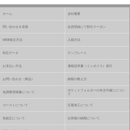
ホーム
会社概要
問い合わせ＆見積
会員登録にて割引クーポン
WEB発注方法
入稿方法
対応データ
テンプレート
お支払い方法
適格請求書（インボイス）発行
お問い合わせ（商品）
納期の数え方
ポケットフォルダーの本文中綴じについ
色調整用画像について、
て
ゴーストについて
圧着加工について
色校正について、
出荷後の納期について、