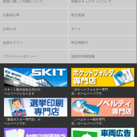
環境に優しい印刷について、
情報セキュリティについて、
お客様の声
取引実績
お知らせ
カート
会員ログイン
特定商取引
プライバシーポリシー
知的所有権情報
スキット株式会社公式のホ
「ポケットフォルダー専門
ームページとなります
店」ホームページです。
「選挙ポスター専門店」ホ
「ノベルティー制作専門
ームページです。
店」ホームページです。