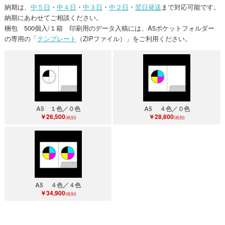
納期は、
中５日
・
中４日
・
中３日
・
中２日
・
翌日発送
まで対応可能です。
納期にあわせてご相談ください。
梱包 500個入/１箱 印刷用のデータ入稿には、A5ポケットフォルダー
の専用の「
テンプレート
（ZIPファイル）」をご利用ください。
A5 １色／０色
A5 ４色／０色
￥26,500
￥28,600
(税別)
(税別)
A5 ４色／４色
￥34,900
(税別)