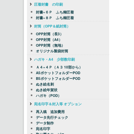
圧着封書 の印刷
封書×６Ｐ ふち糊圧着
封書×８Ｐ ふち糊圧着
封筒（OPP＆紙封筒）
OPP封筒（長3）
OPP封筒（A4）
OPP封筒（無地）
オリジナル製袋封筒
ハガキ・A4 少部数印刷
Ａ４×４Ｐ（Ａ３ 10部から）
A5ポケットフォルダーPOD
B5ポケットフォルダーPOD
ぬき絵名刺
ぬき絵年賀状
ハガキ（POD）
宛名印字＆封入等 オプション
再入稿 追加費用
データ先行チェック
データ制作
宛名印字