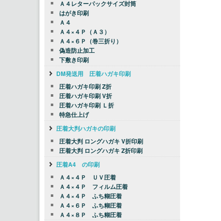
Ａ４レターパックサイズ封筒
はがき印刷
Ａ４
Ａ４×４Ｐ（Ａ３）
Ａ４×６Ｐ（巻三折り）
偽造防止加工
下敷き印刷
DM発送用 圧着ハガキ印刷
圧着ハガキ印刷 Z折
圧着ハガキ印刷 V折
圧着ハガキ印刷 Ｌ折
特急仕上げ
圧着大判ハガキの印刷
圧着大判 ロングハガキ V折印刷
圧着大判 ロングハガキ Z折印刷
圧着A4 の印刷
Ａ４×４Ｐ ＵＶ圧着
Ａ４×４Ｐ フィルム圧着
Ａ４×４Ｐ ふち糊圧着
Ａ４×６Ｐ ふち糊圧着
Ａ４×８Ｐ ふち糊圧着