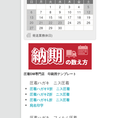
日
月
火
水
木
金
土
1
2
3
4
5
6
7
8
9
10
11
12
13
14
15
16
17
18
19
20
21
22
23
24
25
26
27
28
29
30
(
発送業務休日)
圧着DM専門店 印刷用テンプレート
圧着ハガキ ニス圧着
圧着ハガキV折 ニス圧着
圧着ハガキZ折 ニス圧着
圧着ハガキL折 ニス圧着
宛名印字
圧着ハガキ フィルム圧着