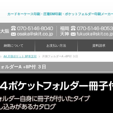
カードキーケース印刷・圧着DM印刷・ポケットフォルダー印刷メーカ
納期について
お支払い方法
資料請求
>
A4 片側ポケット 8P本文付
>
片側フォルダーA +8P付 ３日
ォルダーA +8P付 ３日