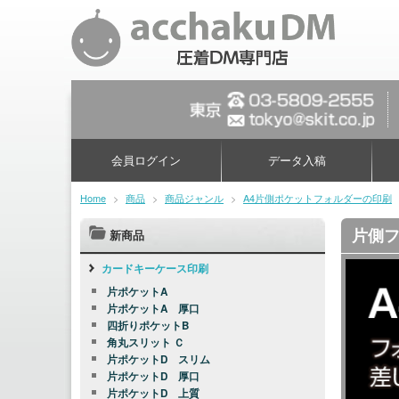
会員ログイン
データ入稿
Home
>
商品
>
商品ジャンル
>
A4片側ポケットフォルダーの印刷
片側フ
新商品
カードキーケース印刷
片ポケットA
片ポケットA 厚口
四折りポケットB
角丸スリット Ｃ
片ポケットD スリム
片ポケットD 厚口
片ポケットD 上質