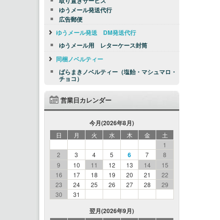
取り置きサービス
ゆうメール発送代行
広告郵便
ゆうメール発送 DM発送代行
ゆうメール用 レターケース封筒
同梱ノベルティー
ばらまきノベルティー（塩飴・マシュマロ・
チョコ）
営業日カレンダー
今月(2026年8月)
日
月
火
水
木
金
土
1
2
3
4
5
6
7
8
9
10
11
12
13
14
15
16
17
18
19
20
21
22
23
24
25
26
27
28
29
30
31
翌月(2026年9月)