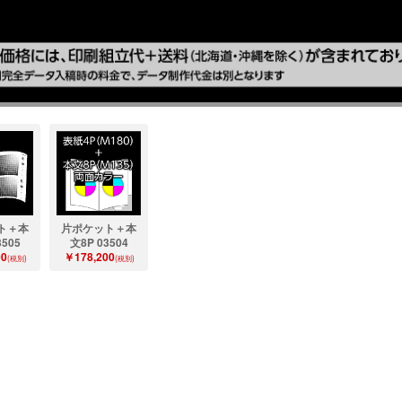
ト＋本
片ポケット＋本
3505
文8P 03504
00
￥178,200
(税別)
(税別)