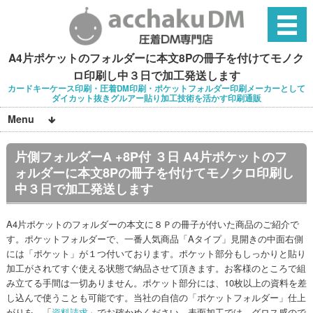
A4片ポケットのフォルダーに本文8Pの冊子を付けてモノク
ロ印刷し中３日で加工発送します
カードキーケース印刷・圧着DM印刷・ポケットフォルダー印刷メーカーとして
ダイカット抜きグルアー貼り加工技術を活かす印刷通販
Menu
片側フォルダーA +8P付 ３日 A4片ポケットのフ
ォルダーに本文8Pの冊子を付けてモノクロ印刷し
中３日で加工発送します
A4片ポケットのフォルダーの本文に８Ｐの冊子が付いた商品のご紹介で
す。ポケットフォルダーで、一番人気商品「Aタイプ」見開きの中面右側
には「ポケット」が１つ付いております。ポケット部分もしっかりと貼り
加工がされてすぐ使える状態で納品させて頂きます。お客様のところで組
み立てる手間は一切ありません。ポケット部分には、10枚以上の資料を差
し込んで使うことも可能です。当社の自信の「ポケットフォルダー」仕上
がりを、「
資料請求
」でお確かめください。表面加工では、グロス感ので