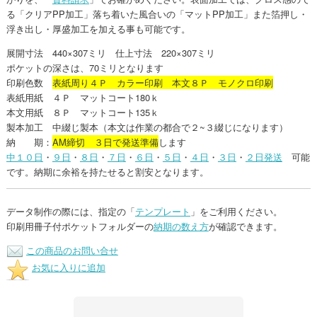
る「クリアPP加工」落ち着いた風合いの「マットPP加工」また箔押し・
浮き出し・厚盛加工を加える事も可能です。
展開寸法 440×307ミリ 仕上寸法 220×307ミリ
ポケットの深さは、70ミリとなります
印刷色数
表紙周り４Ｐ カラー印刷 本文８Ｐ モノクロ印刷
表紙用紙 ４Ｐ マットコート180ｋ
本文用紙 ８Ｐ マットコート135ｋ
製本加工 中綴じ製本（本文は作業の都合で２~３綴じになります）
納 期：
AM締切 ３日で発送準備
します
中１０日
・
９日
・
８日
・
７日
・
６日
・
５日
・
４日
・
３日
・
２日発送
可能
です。納期に余裕を持たせると割安となります。
データ制作の際には、指定の「
テンプレート
」をご利用ください。
印刷用冊子付ポケットフォルダーの
納期の数え方
が確認できます。
この商品のお問い合せ
お気に入りに追加