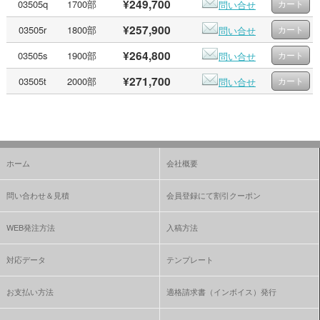
¥249,700
03505q
1700部
問い合せ
¥257,900
03505r
1800部
問い合せ
¥264,800
03505s
1900部
問い合せ
¥271,700
03505t
2000部
問い合せ
ホーム
会社概要
問い合わせ＆見積
会員登録にて割引クーポン
WEB発注方法
入稿方法
対応データ
テンプレート
お支払い方法
適格請求書（インボイス）発行