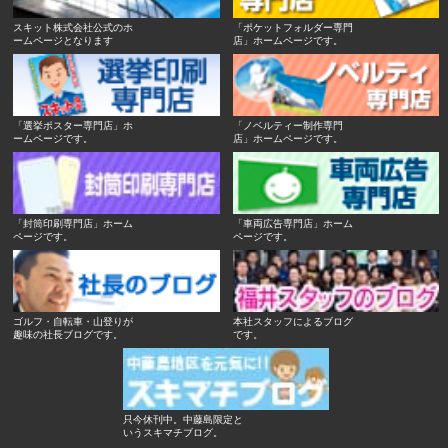
スキット株式会社公式のホ
「ポケットフォルダー専門
ームページとなります
店」ホームページです。
「選挙ポスター専門店」ホ
「ノベルティー制作専門
ームページです。
店」ホームページです。
「封筒印刷専門店」ホーム
「車両広告専門店」ホーム
ページです。
ページです。
ゴルフ・自転車・山登りが
本社スタッフによるブログ
趣味の社長ブログです。
です。
只今休刊中。中藤島限定と
いうスキマチブログ。