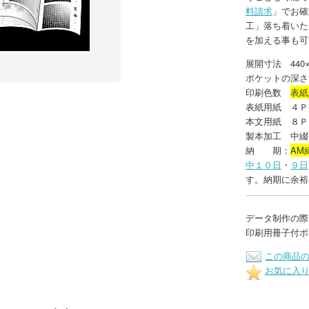
料請求
」でお確
工」落ち着いた
を加える事も可
展開寸法 440×
ポケットの深さ
印刷色数
表紙
表紙用紙 ４Ｐ
本文用紙 ８Ｐ
製本加工 中綴
納 期：
AM
中１０日
・
９日
す。納期に余裕
データ制作の際
印刷用冊子付ポ
この商品
お気に入