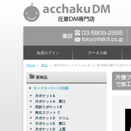
会員ログイン
データ入稿
Home
>
商品
>
A4片ポケットのフォルダーに本文8Pの冊子を付け
片側フ
新商品
で加
カードキーケース印刷
片ポケットA
片ポケットA 厚口
四折りポケットB
角丸スリット Ｃ
片ポケットD スリム
片ポケットD 厚口
片ポケットD 上質