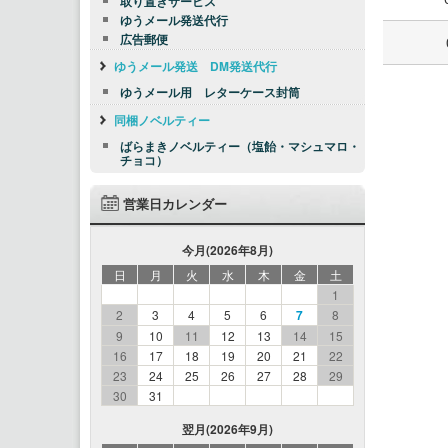
取り置きサービス
ゆうメール発送代行
広告郵便
ゆうメール発送 DM発送代行
ゆうメール用 レターケース封筒
同梱ノベルティー
ばらまきノベルティー（塩飴・マシュマロ・
チョコ）
営業日カレンダー
今月(2026年8月)
日
月
火
水
木
金
土
1
2
3
4
5
6
7
8
9
10
11
12
13
14
15
16
17
18
19
20
21
22
23
24
25
26
27
28
29
30
31
翌月(2026年9月)