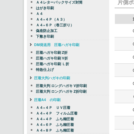
片側ポ
Ａ４レターパックサイズ封筒
はがき印刷
Ａ４
Ａ４×４Ｐ（Ａ３）
Ａ４×６Ｐ（巻三折り）
偽造防止加工
下敷き印刷
DM発送用 圧着ハガキ印刷
圧着ハガキ印刷 Z折
圧着ハガキ印刷 V折
圧着ハガキ印刷 Ｌ折
特急仕上げ
圧着大判ハガキの印刷
圧着大判 ロングハガキ V折印刷
圧着大判 ロングハガキ Z折印刷
圧着A4 の印刷
Ａ４×４Ｐ ＵＶ圧着
Ａ４×４Ｐ フィルム圧着
Ａ４×４Ｐ ふち糊圧着
Ａ４×６Ｐ ふち糊圧着
Ａ４×８Ｐ ふち糊圧着