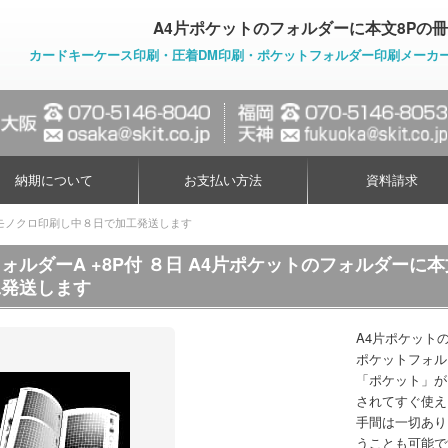
A4片ポケットのフォルダーに本文8Pの
カードキーケース印刷・圧着DM印刷・ポケットフォルダー印刷メーカ
納期について
お支払い方法
資料請求
てモノクロ印刷し中８日で加工発送します
ォルダーA +8P付 ８日 A4片ポケットのフォルダー
工発送します
A4片ポケット
ポケットフォル
「ポケット」が
されてすぐ使え
手間は一切あり
うことも可能で