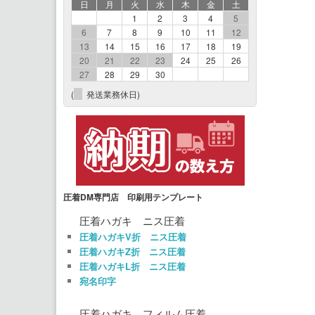
日
月
火
水
木
金
土
1
2
3
4
5
6
7
8
9
10
11
12
13
14
15
16
17
18
19
20
21
22
23
24
25
26
27
28
29
30
(
発送業務休日)
圧着DM専門店 印刷用テンプレート
圧着ハガキ ニス圧着
圧着ハガキV折 ニス圧着
圧着ハガキZ折 ニス圧着
圧着ハガキL折 ニス圧着
宛名印字
圧着ハガキ フィルム圧着