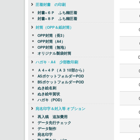
圧着封書 の印刷
封書×６Ｐ ふち糊圧着
封書×８Ｐ ふち糊圧着
封筒（OPP＆紙封筒）
OPP封筒（長3）
OPP封筒（A4）
OPP封筒（無地）
オリジナル製袋封筒
ハガキ・A4 少部数印刷
Ａ４×４Ｐ（Ａ３ 10部から）
A5ポケットフォルダーPOD
B5ポケットフォルダーPOD
ぬき絵名刺
ぬき絵年賀状
ハガキ（POD）
宛名印字＆封入等 オプション
再入稿 追加費用
データ先行チェック
データ制作
宛名印字