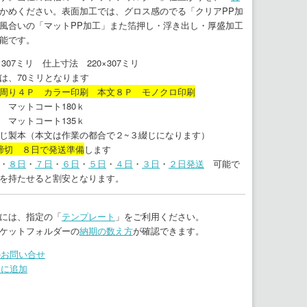
かめください。表面加工では、グロス感のでる「クリアPP加
風合いの「マットPP加工」また箔押し・浮き出し・厚盛加工
能です。
307ミリ 仕上寸法 220×307ミリ
は、70ミリとなります
周り４Ｐ カラー印刷 本文８Ｐ モノクロ印刷
 マットコート180ｋ
 マットコート135ｋ
じ製本（本文は作業の都合で２~３綴じになります）
締切 ８日で発送準備
します
・
８日
・
７日
・
６日
・
５日
・
４日
・
３日
・
２日発送
可能で
を持たせると割安となります。
には、指定の「
テンプレート
」をご利用ください。
ケットフォルダーの
納期の数え方
が確認できます。
のお問い合せ
りに追加