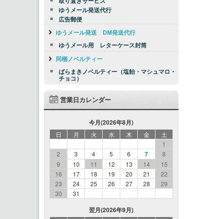
取り置きサービス
ゆうメール発送代行
広告郵便
ゆうメール発送 DM発送代行
ゆうメール用 レターケース封筒
同梱ノベルティー
ばらまきノベルティー（塩飴・マシュマロ・
チョコ）
営業日カレンダー
今月(2026年8月)
日
月
火
水
木
金
土
1
2
3
4
5
6
7
8
9
10
11
12
13
14
15
16
17
18
19
20
21
22
23
24
25
26
27
28
29
30
31
翌月(2026年9月)