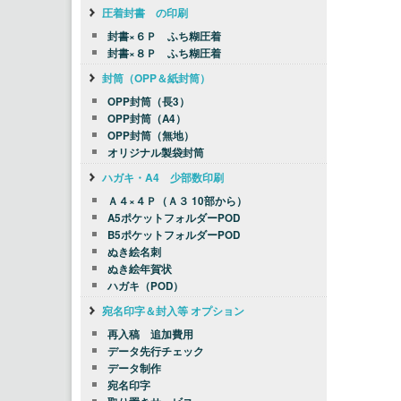
圧着封書 の印刷
封書×６Ｐ ふち糊圧着
封書×８Ｐ ふち糊圧着
封筒（OPP＆紙封筒）
OPP封筒（長3）
OPP封筒（A4）
OPP封筒（無地）
オリジナル製袋封筒
ハガキ・A4 少部数印刷
Ａ４×４Ｐ（Ａ３ 10部から）
A5ポケットフォルダーPOD
B5ポケットフォルダーPOD
ぬき絵名刺
ぬき絵年賀状
ハガキ（POD）
宛名印字＆封入等 オプション
再入稿 追加費用
データ先行チェック
データ制作
宛名印字