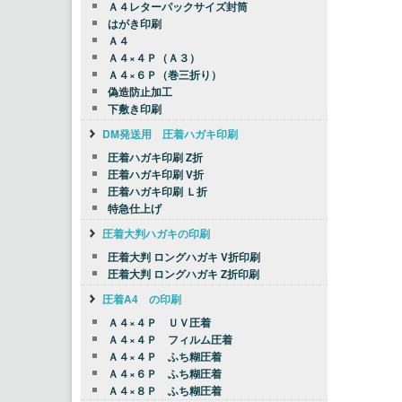
Ａ４レターパックサイズ封筒
はがき印刷
Ａ４
Ａ４×４Ｐ（Ａ３）
Ａ４×６Ｐ（巻三折り）
偽造防止加工
下敷き印刷
DM発送用 圧着ハガキ印刷
圧着ハガキ印刷 Z折
圧着ハガキ印刷 V折
圧着ハガキ印刷 Ｌ折
特急仕上げ
圧着大判ハガキの印刷
圧着大判 ロングハガキ V折印刷
圧着大判 ロングハガキ Z折印刷
圧着A4 の印刷
Ａ４×４Ｐ ＵＶ圧着
Ａ４×４Ｐ フィルム圧着
Ａ４×４Ｐ ふち糊圧着
Ａ４×６Ｐ ふち糊圧着
Ａ４×８Ｐ ふち糊圧着