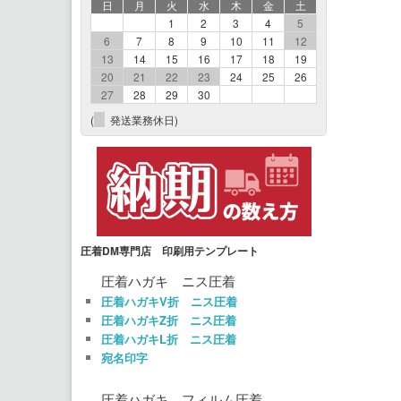
日
月
火
水
木
金
土
1
2
3
4
5
6
7
8
9
10
11
12
13
14
15
16
17
18
19
20
21
22
23
24
25
26
27
28
29
30
(
発送業務休日)
圧着DM専門店 印刷用テンプレート
圧着ハガキ ニス圧着
圧着ハガキV折 ニス圧着
圧着ハガキZ折 ニス圧着
圧着ハガキL折 ニス圧着
宛名印字
圧着ハガキ フィルム圧着