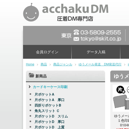
会員ログイン
データ入稿
Home
>
商品
>
商品ジャンル
>
ゆうメール発送 DM発送代行
>
ゆうメ
新商品
カードキーケース印刷
片ポケットA
片ポケットA 厚口
四折りポケットB
角丸スリット Ｃ
ゆうメ
片ポケットD スリム
１色
片ポケットD 厚口
0104
片ポケットD 上質