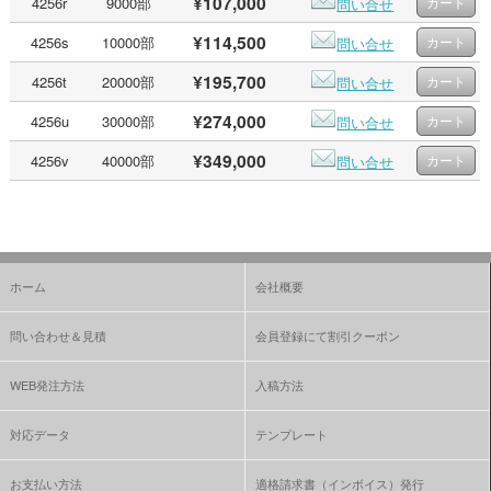
¥107,000
4256r
9000部
問い合せ
¥114,500
4256s
10000部
問い合せ
¥195,700
4256t
20000部
問い合せ
¥274,000
4256u
30000部
問い合せ
¥349,000
4256v
40000部
問い合せ
ホーム
会社概要
問い合わせ＆見積
会員登録にて割引クーポン
WEB発注方法
入稿方法
対応データ
テンプレート
お支払い方法
適格請求書（インボイス）発行