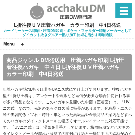
L折往復ＵＶ圧着ハガキ カラー印刷 中4日発送
カードキーケース印刷・圧着DM印刷・ポケットフォルダー印刷メーカーとして
ダイカット抜きグルアー貼り加工技術を活かす印刷通販
Menu
商品ジャンル DM発送用 圧着ハガキ印刷 L折圧
着往復ハガキ 中４日 L折往復ＵＶ圧着ハガキ
カラー印刷 中4日発送
圧着ハガキ型のL折り圧着をUVニス式にて仕上げております。往復ハガキ
型のL折り圧着は、アンケートや通販など返信が必要な場合に使われる事
が多い商品となります。このハガキを見開いた中面（圧着面）は、「UV
ニス式」なので、光沢のあるグロス感に特長があります。化粧品・エステ
等の美容関係・宝石・時計・車といった高級品や金融商品の案内などすべ
てのハガキのダイレクトメールに幅広くオールマイティーに対応可能で
す。「UVニス式」は、湿気を苦手としています。梅雨時期などハガキの
ダイレクトメールが濡れた状態での開封には紙と一緒に中面の絵柄がめく