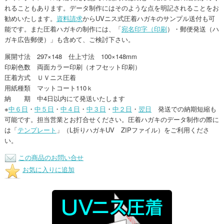
れることもあります。データ制作にはそのような点を明記されることをお
勧めいたします。
資料請求
からUVニス式圧着ハガキのサンプル送付も可
能です。また圧着ハガキの制作には、「
宛名印字（印刷
）・郵便発送（ハ
ガキ広告郵便）」も含めて、ご検討下さい。
展開寸法 297×148 仕上寸法 100×148mm
印刷色数 両面カラー印刷（オフセット印刷）
圧着方式 ＵＶニス圧着
用紙種類 マットコート110ｋ
納 期 中4日以内にて発送いたします
※
中６日
・
中５日
・
中４日
・
中３日
・
中２日
・
翌日
発送での納期短縮も
可能です。担当営業とお打合せください。圧着ハガキのデータ制作の際に
は「
テンプレート
」（L折りハガキUV ZIPファイル）をご利用くださ
い。
この商品のお問い合せ
お気に入りに追加