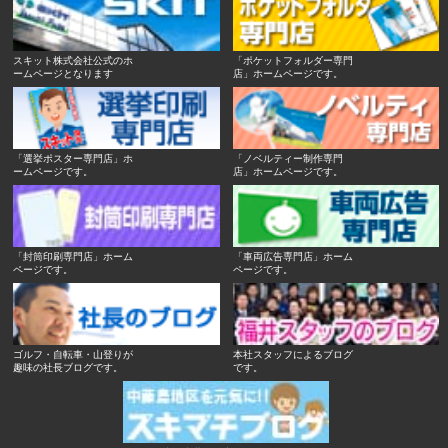
スキット株式会社公式のホ
「ポケットフォルダー専門
ームページとなります
店」ホームページです。
「選挙ポスター専門店」ホ
「ノベルティー制作専門
ームページです。
店」ホームページです。
「封筒印刷専門店」ホーム
「車両広告専門店」ホーム
ページです。
ページです。
ゴルフ・自転車・山登りが
本社スタッフによるブログ
趣味の社長ブログです。
です。