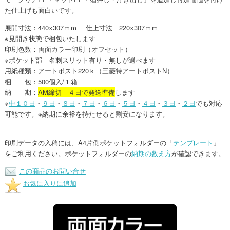
た仕上げも面白いです。
展開寸法：440×307ｍｍ 仕上寸法 220×307ｍｍ
※見開き状態で梱包いたします
印刷色数：両面カラー印刷（オフセット）
※ポケット部 名刺スリット有り・無しが選べます
用紙種類：アートポスト220ｋ（三菱特アートポストN）
梱 包：500個入/１箱
納 期：
AM締切 ４日で発送準備
します
※
中１０日
・
９日
・
８日
・
７日
・
６日
・
５日
・
４日
・
３日
・
２日
でも対応
可能です。※納期に余裕を持たせると割安になります。
印刷データの入稿には、A4片側ポケットフォルダーの「
テンプレート
」
をご利用ください。ポケットフォルダーの
納期の数え方
が確認できます。
この商品のお問い合せ
お気に入りに追加