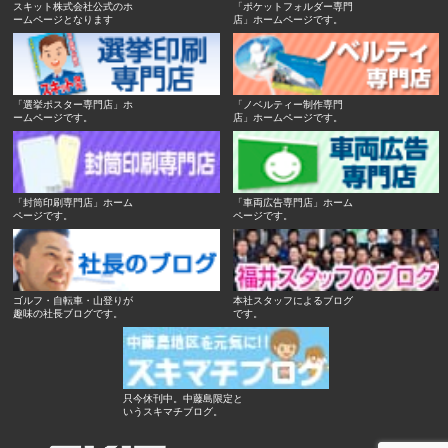
スキット株式会社公式のホ
「ポケットフォルダー専門
ームページとなります
店」ホームページです。
「選挙ポスター専門店」ホ
「ノベルティー制作専門
ームページです。
店」ホームページです。
「封筒印刷専門店」ホーム
「車両広告専門店」ホーム
ページです。
ページです。
ゴルフ・自転車・山登りが
本社スタッフによるブログ
趣味の社長ブログです。
です。
只今休刊中。中藤島限定と
いうスキマチブログ。