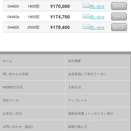
¥170,000
04463r
1800部
問い合せ
¥174,700
04463s
1900部
問い合せ
¥179,400
04463t
2000部
問い合せ
ホーム
会社概要
問い合わせ＆見積
会員登録にて割引クーポン
WEB発注方法
入稿方法
対応データ
テンプレート
お支払い方法
適格請求書（インボイス）発行
お問い合わせ（商品）
納期の数え方