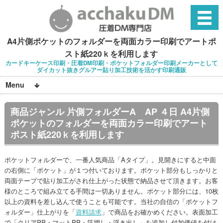
A4片側ポケットのフォルダーを両面カラー印刷でアートポ
スト紙220ｋを利用します
カードキーケース印刷・圧着DM印刷・ポケットフォルダー印刷メーカーとして
ダイカット抜きグルアー貼り加工技術を活かす印刷通販
Menu
商品ジャンル 片側フォルダーA AP ４日 A4片側
ポケットのフォルダーを両面カラー印刷でアート
ポスト紙220ｋを利用します
ポケットフォルダーで、一番人気商品「Aタイプ」。見開きにすると中面
の右側に「ポケット」が１つ付いております。ポケット部分もしっかりと
両面テープで貼り加工がされ仕上がった状態で納品させて頂きます。お客
様のところで組み立てる手間は一切ありません。ポケット部分には、10枚
以上の資料を差し込んで使うことも可能です。当社の自信の「ポケットフ
ォルダー」仕上がりを「
資料請求
」で商品をお確かめください。表面加工
で「クリアPP・マットPP・箔押し・浮き出し」を追加し付加価値を付け