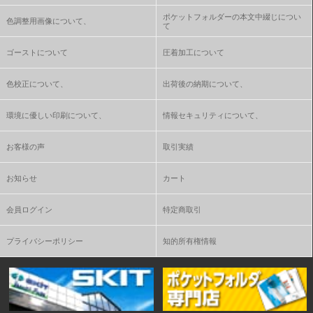
ポケットフォルダーの本文中綴じについ
色調整用画像について、
て
ゴーストについて
圧着加工について
色校正について、
出荷後の納期について、
環境に優しい印刷について、
情報セキュリティについて、
お客様の声
取引実績
お知らせ
カート
会員ログイン
特定商取引
プライバシーポリシー
知的所有権情報