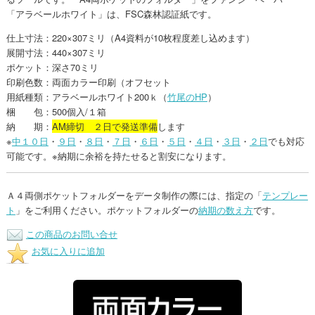
「アラベールホワイト」は、FSC森林認証紙です。
仕上寸法：220×307ミリ（A4資料が10枚程度差し込めます）
展開寸法：440×307ミリ
ポケット：深さ70ミリ
印刷色数：両面カラー印刷（オフセット
用紙種類：アラベールホワイト200ｋ（
竹尾のHP
）
梱 包：500個入/１箱
納 期：
AM締切 ２日で発送準備
します
※
中１０日
・
９日
・
８日
・
７日
・
６日
・
５日
・
４日
・
３日
・
２日
でも対応
可能です。※納期に余裕を持たせると割安になります。
Ａ４両側ポケットフォルダーをデータ制作の際には、指定の「
テンプレー
ト
」をご利用ください。ポケットフォルダーの
納期の数え方
です。
この商品のお問い合せ
お気に入りに追加