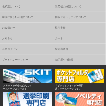
色校正について、
出荷後の納期について、
環境に優しい印刷について、
情報セキュリティについて、
お客様の声
取引実績
お知らせ
カート
会員ログイン
特定商取引
プライバシーポリシー
知的所有権情報
スキット株式会社公式のホ
「ポケットフォルダー専門
ームページとなります
店」ホームページです。