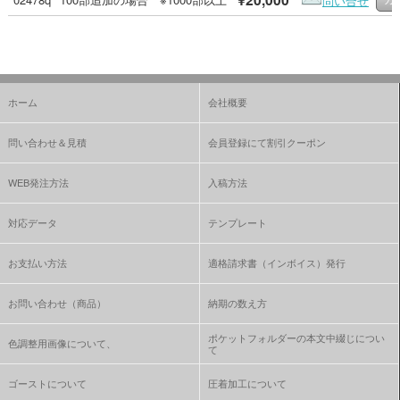
問い合せ
ホーム
会社概要
問い合わせ＆見積
会員登録にて割引クーポン
WEB発注方法
入稿方法
対応データ
テンプレート
お支払い方法
適格請求書（インボイス）発行
お問い合わせ（商品）
納期の数え方
ポケットフォルダーの本文中綴じについ
色調整用画像について、
て
ゴーストについて
圧着加工について