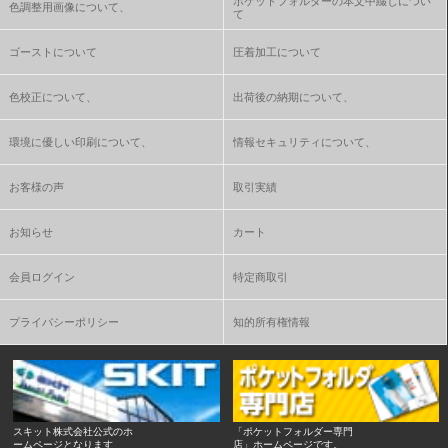
ポケットフォルダーの本文中綴じについ
色調整用画像について、
て
ゴーストについて
圧着加工について
色校正について、
出荷後の納期について、
環境に優しい印刷について、
情報セキュリティについて、
お客様の声
取引実績
お知らせ
カート
会員ログイン
特定商取引
プライバシーポリシー
知的所有権情報
スキット株式会社公式のホ
「ポケットフォルダー専門
ームページとなります
店」ホームページです。