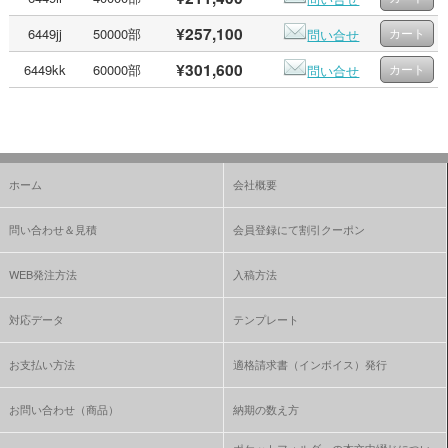
¥257,100
6449jj
50000部
問い合せ
¥301,600
6449kk
60000部
問い合せ
ホーム
会社概要
問い合わせ＆見積
会員登録にて割引クーポン
WEB発注方法
入稿方法
対応データ
テンプレート
お支払い方法
適格請求書（インボイス）発行
お問い合わせ（商品）
納期の数え方