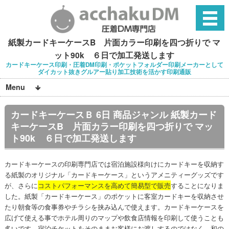
紙製カードキーケースB 片面カラー印刷を四つ折りで マ
ット90k ６日で加工発送します
カードキーケース印刷・圧着DM印刷・ポケットフォルダー印刷メーカーとして
ダイカット抜きグルアー貼り加工技術を活かす印刷通販
Menu
カードキーケースＢ 6日 商品ジャンル 紙製カード
キーケースB 片面カラー印刷を四つ折りで マッ
ト90k ６日で加工発送します
カードキーケースの印刷専門店では宿泊施設様向けにカードキーを収納す
る紙製のオリジナル「カードキーケース」というアメニティーグッズです
が、さらに
コストパフォーマンスを高めて簡易型で販売
することになりま
した。紙製「カードキーケース」のポケットに客室カードキーを収納させ
たり朝食等の食事券やチラシを挟み込んで使えます。カードキーケースを
広げて使える事でホテル周りのマップや飲食店情報を印刷して使うことも
多いです。宿泊チケットをそのままお客様にお渡しするのではなく、和の