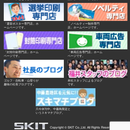
「選挙ポスター専門店」ホ
「ノベルティー制作専門
ームページです。
店」ホームページです。
「封筒印刷専門店」ホーム
「車両広告専門店」ホーム
ページです。
ページです。
ゴルフ・自転車・山登りが
本社スタッフによるブログ
趣味の社長ブログです。
です。
只今休刊中。中藤島限定と
いうスキマチブログ。
Copyright ©
SKiT Co.,Ltd.
All Rights Reserved.