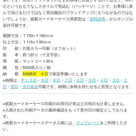
心というおもてなしスタイルで包込む（パッケージ）ことで、お客様に喜
んで頂けるだけではなく宿泊施設のブランドアップにもつながるのではな
いでしょうか。紙製カードキーケース簡易型は「
資料請求
」からサンプル
送付可能です。
展開寸法：Ｔ153×Ｙ160ｍｍ
仕上寸法：Ｔ115×Ｙ80ｍｍ
印 刷：片面カラー印刷（オフセット）
製 本：四つ折り（十文字折）
用 紙：マットコート90ｋ
梱 包：5000部入り／箱
納 期
AM締切 ６日
で発送準備いたします
※納期は、
中１０日
・
９日
・
８日
・
７日
・
６日
・
５日
・
４日
・
３日
・
２
日
・
翌日
・
当日発送
可能です。納期に余裕を持たせると割安となります。
※紙製カードキーケース印刷の出荷日計算は土日祝日を計算しません。
※入稿された印刷データの最終確認をもって受付日の確定としておりま
す。
※紙製カードキーケースデータ入稿には、
テンプレート
をご利用くださ
い。