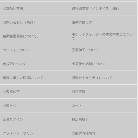
お支払い方法
適格請求書（インボイス）発行
お問い合わせ（商品）
納期の数え方
ポケットフォルダーの本文中綴じについ
色調整用画像について、
て
ゴーストについて
圧着加工について
色校正について、
出荷後の納期について、
環境に優しい印刷について、
情報セキュリティについて、
お客様の声
取引実績
お知らせ
カート
会員ログイン
特定商取引
プライバシーポリシー
知的所有権情報