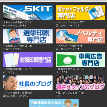
スキット株式会社公式のホ
「ポケットフォルダー専門
ームページとなります
店」ホームページです。
「選挙ポスター専門店」ホ
「ノベルティー制作専門
ームページです。
店」ホームページです。
「封筒印刷専門店」ホーム
「車両広告専門店」ホーム
ページです。
ページです。
ゴルフ・自転車・山登りが
本社スタッフによるブログ
趣味の社長ブログです。
です。