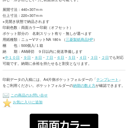
展開寸法：440×307ｍｍ
仕上寸法：220×307ｍｍ
※見開き状態で納品されます
印刷色数：両面カラー印刷（オフセット）
ポケット部分の 名刺スリット有り・無しが選べます
用紙種類：ニューVマットNA 180ｋ（
三菱製紙商品HP
）
梱 包：500個入/１箱
納 期：AM締切 ９日以内に発送準備します
※
中１０日
・
９日
・
８日
・
７日
・
６日
・
５日
・
４日
・
３日
・
２日
でも対応
可能です。納期に余裕を持たせると割安となります。
印刷データの入稿には、A4片側ポケットフォルダーの「
テンプ
レート
」
をご利用ください。ポケットフォルダーの
納期の数え方
が確認できます。
この商品のお問い合せ
お気に入りに追加