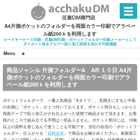
A4片側ポケットのフォルダーを両面カラー印刷でアラベー
ル紙200ｋを利用します
カードキーケース印刷・圧着DM印刷・ポケットフォルダー印刷メーカーとして
ダイカット抜きグルアー貼り加工技術を活かす印刷通販
Menu
商品ジャンル 片側フォルダーA AR １０日 A4片
側ポケットのフォルダーを両面カラー印刷でアラ
ベール紙200ｋを利用します
ポケットフォルダーで、一番人気商品「Aタイプ」。見開きにすると中面
の右側に「ポケット」が１つ付いております。ポケット部分もしっかりと
両面テープで貼り加工がされ仕上がった状態で納品させて頂きます。お客
様のところで組み立てる手間は一切ありません。ポケット部分には、10枚
以上の資料を差し込んで使うことも可能です。当社の自信の「ポケットフ
ォルダー」仕上がりを「
資料請求
」で商品をお確かめください。表面加工
で「クリアPP・マットPP・箔押し・浮き出し」を追加し付加価値を付け