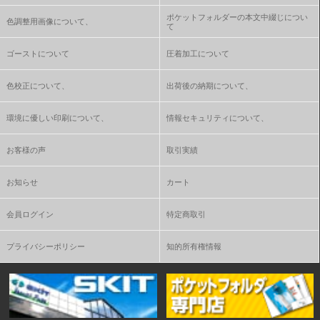
ポケットフォルダーの本文中綴じについ
色調整用画像について、
て
ゴーストについて
圧着加工について
色校正について、
出荷後の納期について、
環境に優しい印刷について、
情報セキュリティについて、
お客様の声
取引実績
お知らせ
カート
会員ログイン
特定商取引
プライバシーポリシー
知的所有権情報