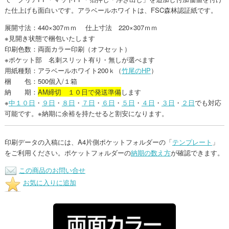
た仕上げも面白いです。アラベールホワイトは、FSC森林認証紙です。
展開寸法：440×307ｍｍ 仕上寸法 220×307ｍｍ
※見開き状態で梱包いたします
印刷色数：両面カラー印刷（オフセット）
※ポケット部 名刺スリット有り・無しが選べます
用紙種類：アラベールホワイト200ｋ（
竹尾のHP
）
梱 包：500個入/１箱
納 期：
AM締切 １０日で発送準備
します
※
中１０日
・
９日
・
８日
・
７日
・
６日
・
５日
・
４日
・
３日
・
２日
でも対応
可能です。※納期に余裕を持たせると割安になります。
印刷データの入稿には、A4片側ポケットフォルダーの「
テンプレート
」
をご利用ください。ポケットフォルダーの
納期の数え方
が確認できます。
この商品のお問い合せ
お気に入りに追加