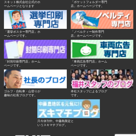
スキット株式会社公式のホ
「ポケットフォルダー専門
ームページとなります
店」ホームページです。
「選挙ポスター専門店」ホ
「ノベルティー制作専門
ームページです。
店」ホームページです。
「封筒印刷専門店」ホーム
「車両広告専門店」ホーム
ページです。
ページです。
ゴルフ・自転車・山登りが
本社スタッフによるブログ
趣味の社長ブログです。
です。
只今休刊中。中藤島限定と
いうスキマチブログ。