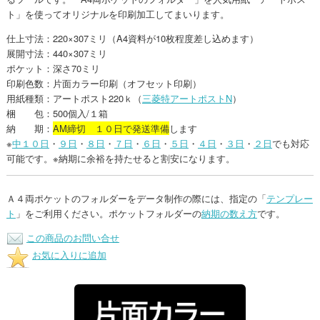
ト」を使ってオリジナルを印刷加工してまいります。
仕上寸法：220×307ミリ（A4資料が10枚程度差し込めます）
展開寸法：440×307ミリ
ポケット：深さ70ミリ
印刷色数：片面カラー印刷（オフセット印刷）
用紙種類：アートポスト220ｋ（
三菱特アートポストN
）
梱 包：500個入/１箱
納 期：
AM締切 １０日で発送準備
します
※
中１０日
・
９日
・
８日
・
７日
・
６日
・
５日
・
４日
・
３日
・
２日
でも対応
可能です。※納期に余裕を持たせると割安になります。
Ａ４両ポケットのフォルダーをデータ制作の際には、指定の「
テンプレー
ト
」をご利用ください。ポケットフォルダーの
納期の数え方
です。
この商品のお問い合せ
お気に入りに追加