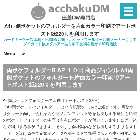
A4両側ポケットのフォルダーを片面カラー印刷でアートポ
スト紙220ｋを利用します
カードキーケース印刷・圧着DM印刷・ポケットフォルダー印刷メーカーとして
ダイカット抜きグルアー貼り加工技術を活かす印刷通販
Menu
両ポケフォルダーB AP １０日 商品ジャンル A4両
側ポケットのフォルダーを片面カラー印刷でアー
トポスト紙220ｋを利用します
A4両ポケットフォルダーの印刷（アートポスト220k）
「A4両ポケットのフォルダー」という紙製ツールのご紹介です。商談や
リクルート向けに会社案内や商品パンフレット等をお渡しする際にも紙製
のポケットフォルダーの中面（左右にポケットが付いています）に差し込
んで利用する事ができます。そのまま会社案内などお渡しするよりもスト
ーリーを設ける事で企業イメージを膨らませて相手に伝える事が可能とな
るツールです。「A4両ポケットのフォルダー」を人気用紙「アートポス