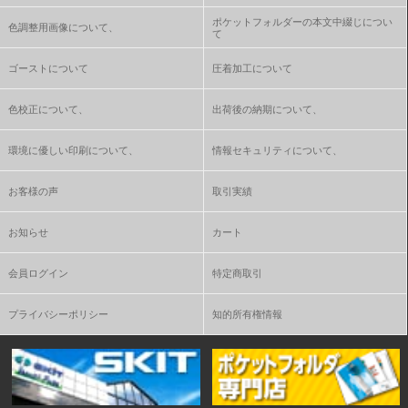
ポケットフォルダーの本文中綴じについ
色調整用画像について、
て
ゴーストについて
圧着加工について
色校正について、
出荷後の納期について、
環境に優しい印刷について、
情報セキュリティについて、
お客様の声
取引実績
お知らせ
カート
会員ログイン
特定商取引
プライバシーポリシー
知的所有権情報