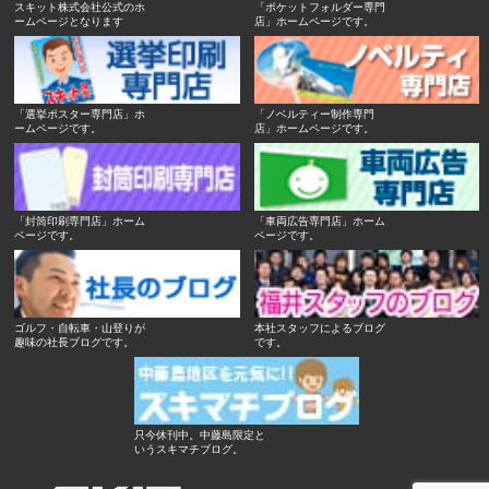
スキット株式会社公式のホ
「ポケットフォルダー専門
ームページとなります
店」ホームページです。
「選挙ポスター専門店」ホ
「ノベルティー制作専門
ームページです。
店」ホームページです。
「封筒印刷専門店」ホーム
「車両広告専門店」ホーム
ページです。
ページです。
ゴルフ・自転車・山登りが
本社スタッフによるブログ
趣味の社長ブログです。
です。
只今休刊中。中藤島限定と
いうスキマチブログ。