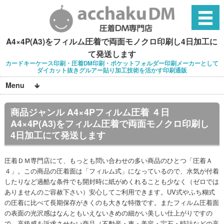
A4×4P(A3)をフィルム圧着で両面モノクロ印刷し4日加工に
て発送します
カードキーケース印刷・圧着DM印刷・ポケットフォルダー印刷メーカーとして
ダイカット抜きグルアー貼り加工技術を活かす印刷通販
Menu
商品ジャンル A4×4Pフィルム圧着 ４日
A4×4P(A3)をフィルム圧着で両面モノクロ印刷し
4日加工にて発送します
圧着ＤＭ専門店にて、もっとも問い合わせの多い商品のひとつ「圧着Ａ
４」。この商品の圧着面は「フィルム式」になっているので、水気が付着
したりなど過酷な条件でも開封時に紙がめくれることも少なく（ゼロでは
ありませんのご容赦下さい）安心してご利用できます。UV式やふち糊式
の圧着に比べて長期保存がきくのも大きな特徴です。またフィルム圧着面
の表面の光沢感はなんともいえないきめの細かい美しい仕上がりですの
で、高級感を訴求させたい商品（不動産・車・美容・宝石・時計などの高