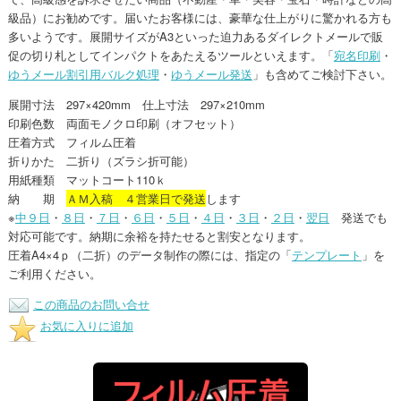
級品）にお勧めです。届いたお客様には、豪華な仕上がりに驚かれる方も
多いようです。展開サイズがA3といった迫力あるダイレクトメールで販
促の切り札としてインパクトをあたえるツールといえます。「
宛名印刷
・
ゆうメール割引用バルク処理
・
ゆうメール発送
」も含めてご検討下さい。
展開寸法 297×420mm 仕上寸法 297×210mm
印刷色数 両面モノクロ印刷（オフセット）
圧着方式 フィルム圧着
折りかた 二折り（ズラシ折可能）
用紙種類 マットコート110ｋ
納 期
ＡＭ入稿 ４営業日で発送
します
※
中９日
・
８日
・
７日
・
６日
・
５日
・
４日
・
３日
・
２日
・
翌日
発送でも
対応可能です。納期に余裕を持たせると割安となります。
圧着A4×4ｐ（二折）のデータ制作の際には、指定の「
テンプレート
」を
ご利用ください。
この商品のお問い合せ
お気に入りに追加