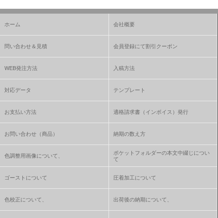
ホーム
会社概要
問い合わせ＆見積
会員登録にて割引クーポン
WEB発注方法
入稿方法
対応データ
テンプレート
お支払い方法
適格請求書（インボイス）発行
お問い合わせ（商品）
納期の数え方
ポケットフォルダーの本文中綴じについ
色調整用画像について、
て
ゴーストについて
圧着加工について
色校正について、
出荷後の納期について、