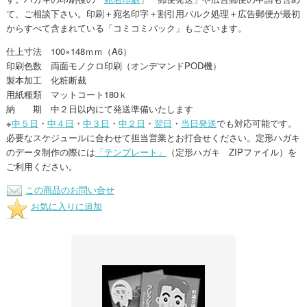
て、ご相談下さい。印刷＋宛名印字＋割引用バルク処理＋広告郵便が最初
からすべて含まれている「コミコミパック」もございます。
仕上寸法 100×148ｍｍ（A6）
印刷色数 両面モノクロ印刷（オンデマンドPOD機）
製本加工 化粧断裁
用紙種類 マットコート180ｋ
納 期 中２日以内にて発送準備いたします
※
中５日
・
中４日
・
中３日
・
中２日
・
翌日
・
当日発送
でも対応可能です。
必要なスケジュールに合わせて担当営業とお打合せください。定形ハガキ
のデータ制作の際には
「テンプレート」
（定形ハガキ ZIPファイル）を
ご利用ください。
この商品のお問い合せ
お気に入りに追加