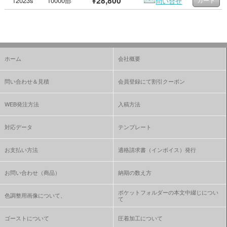
¥28,800
12023s
10000部
問い合せ
ホーム
会社概要
問い合わせ＆見積
会員登録にて割引クーポン
WEB発注方法
入稿方法
対応データ
テンプレート
お支払い方法
適格請求書（インボイス）発行
お問い合わせ（商品）
納期の数え方
ポケットフォルダーの本文中綴じについ
色調整用画像について、
て
ゴーストについて
圧着加工について