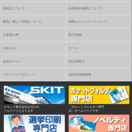
色校正について、
出荷後の納期について、
環境に優しい印刷について、
情報セキュリティについて、
お客様の声
取引実績
お知らせ
カート
会員ログイン
特定商取引
プライバシーポリシー
知的所有権情報
スキット株式会社公式のホ
「ポケットフォルダー専門
ームページとなります
店」ホームページです。