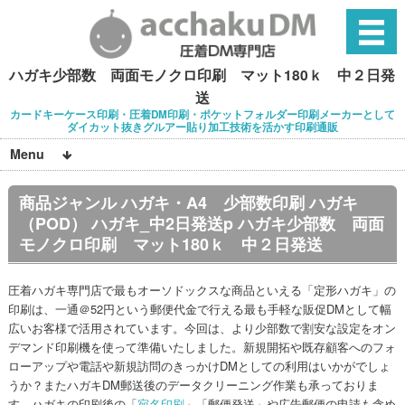
ハガキ少部数 両面モノクロ印刷 マット180ｋ 中２日発
送
カードキーケース印刷・圧着DM印刷・ポケットフォルダー印刷メーカーとして
ダイカット抜きグルアー貼り加工技術を活かす印刷通販
Menu
商品ジャンル ハガキ・A4 少部数印刷 ハガキ
（POD） ハガキ_中2日発送p ハガキ少部数 両面
モノクロ印刷 マット180ｋ 中２日発送
圧着ハガキ専門店で最もオーソドックスな商品といえる「定形ハガキ」の
印刷は、一通＠52円という郵便代金で行える最も手軽な販促DMとして幅
広いお客様で活用されています。今回は、より少部数で割安な設定をオン
デマンド印刷機を使って準備いたしました。新規開拓や既存顧客へのフォ
ローアップや電話や新規訪問のきっかけDMとしての利用はいかがでしょ
うか？またハガキDM郵送後のデータクリーニング作業も承っておりま
す。ハガキの印刷後の「
宛名印刷
」「郵便発送」や広告郵便の申請も含め