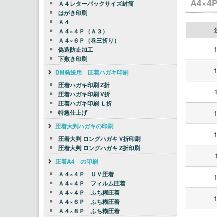
A4×4P
Ａ４レターパックサイズ封筒
はがき印刷
Ａ４
Ａ４×４Ｐ（Ａ３）
Ａ４×６Ｐ（巻三折り）
偽造防止加工
下敷き印刷
DM発送用 圧着ハガキ印刷
圧着ハガキ印刷 Z折
圧着ハガキ印刷 V折
圧着ハガキ印刷 Ｌ折
特急仕上げ
圧着大判ハガキの印刷
圧着大判 ロングハガキ V折印刷
圧着大判 ロングハガキ Z折印刷
圧着A4 の印刷
Ａ４×４Ｐ ＵＶ圧着
Ａ４×４Ｐ フィルム圧着
Ａ４×４Ｐ ふち糊圧着
Ａ４×６Ｐ ふち糊圧着
Ａ４×８Ｐ ふち糊圧着