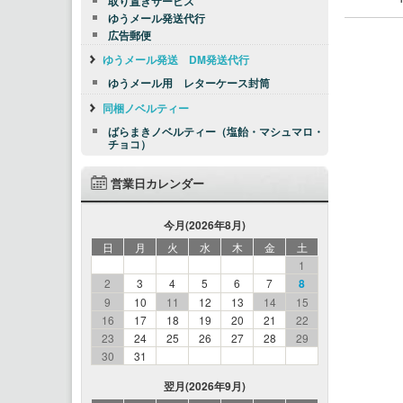
取り置きサービス
ゆうメール発送代行
広告郵便
ゆうメール発送 DM発送代行
ゆうメール用 レターケース封筒
同梱ノベルティー
ばらまきノベルティー（塩飴・マシュマロ・
チョコ）
営業日カレンダー
今月(2026年8月)
日
月
火
水
木
金
土
1
2
3
4
5
6
7
8
9
10
11
12
13
14
15
16
17
18
19
20
21
22
23
24
25
26
27
28
29
30
31
翌月(2026年9月)