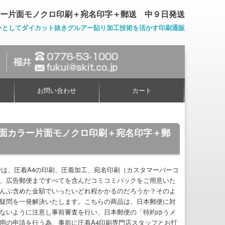
カラー片面モノクロ印刷＋宛名印字＋郵送 中９日発送
ーとしてダイカット抜きグルアー貼り加工技術を活かす印刷通販
お問い合わせ
カート
 片面カラー片面モノクロ印刷＋宛名印字＋郵
では、圧着A4の印刷、圧着加工、宛名印刷（カスタマーバーコ
、広告郵便まですべてを含んだコミコミパックをご用意いた
んぶ含めた金額でいったいどれ程かかるのだろうか？そのよ
疑問を一発解決いたします。こちらの商品は、日本郵便に対
ないように注意し事前審査を行い、日本郵便の「特約ゆうメ
用の申請を行う為、事前に圧着A4印刷専門店スタッフとお打