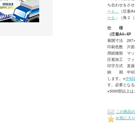
ち合わせをさせ
ート」
（圧着A
ート
」（角２（
仕 様
（圧着A4×4
展開寸法 297×
印刷色数 片面
用紙種類 マッ
圧着加工 フィ
印字方式 直接
納 期 中9日
します。※
中9
す。必要となる
※5000部以上
この商品
お気に入