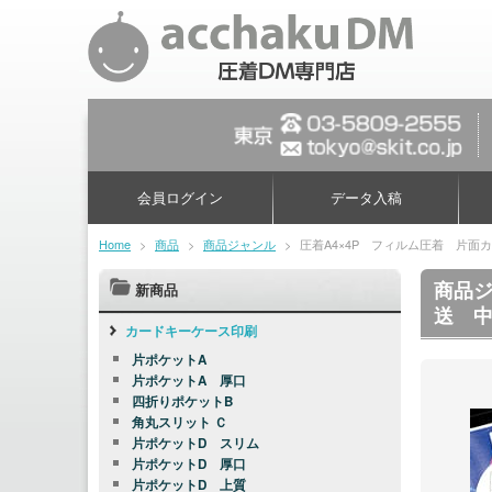
会員ログイン
データ入稿
Home
>
商品
>
商品ジャンル
>
圧着A4×4P フィルム圧着 片
商品ジ
新商品
送 
カードキーケース印刷
片ポケットA
片ポケットA 厚口
四折りポケットB
角丸スリット Ｃ
片ポケットD スリム
片ポケットD 厚口
片ポケットD 上質