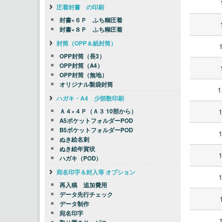
圧着封書 の印刷
封書×６Ｐ ふち糊圧着
封書×８Ｐ ふち糊圧着
封筒（OPP＆紙封筒）
OPP封筒（長3）
OPP封筒（A4）
OPP封筒（無地）
オリジナル製袋封筒
1
ハガキ・A4 少部数印刷
Ａ４×４Ｐ（Ａ３ 10部から）
A5ポケットフォルダーPOD
B5ポケットフォルダーPOD
ぬき絵名刺
ぬき絵年賀状
ハガキ（POD）
宛名印字＆封入等 オプション
再入稿 追加費用
データ先行チェック
データ制作
宛名印字