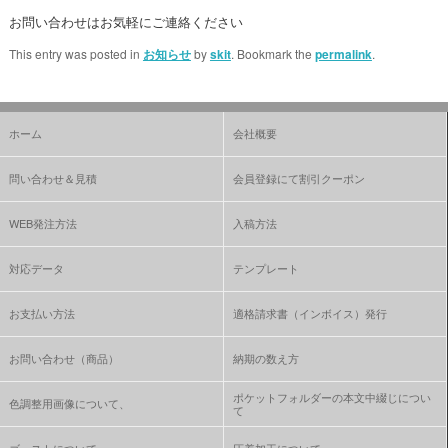
お問い合わせはお気軽にご連絡ください
This entry was posted in
お知らせ
by
skit
. Bookmark the
permalink
.
ホーム
会社概要
問い合わせ＆見積
会員登録にて割引クーポン
WEB発注方法
入稿方法
対応データ
テンプレート
お支払い方法
適格請求書（インボイス）発行
お問い合わせ（商品）
納期の数え方
ポケットフォルダーの本文中綴じについ
色調整用画像について、
て
ゴーストについて
圧着加工について