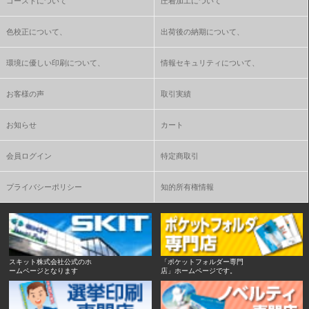
色校正について、
出荷後の納期について、
環境に優しい印刷について、
情報セキュリティについて、
お客様の声
取引実績
お知らせ
カート
会員ログイン
特定商取引
プライバシーポリシー
知的所有権情報
スキット株式会社公式のホ
「ポケットフォルダー専門
ームページとなります
店」ホームページです。