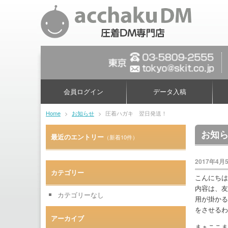
会員ログイン
データ入稿
Home
>
お知らせ
>
圧着ハガキ 翌日発送！
お知
最近のエントリー
（新着10件）
2017年4月
カテゴリー
こんにちは
内容は、友
カテゴリーなし
用が掛かる
をさせるわ
アーカイブ
まぁここま