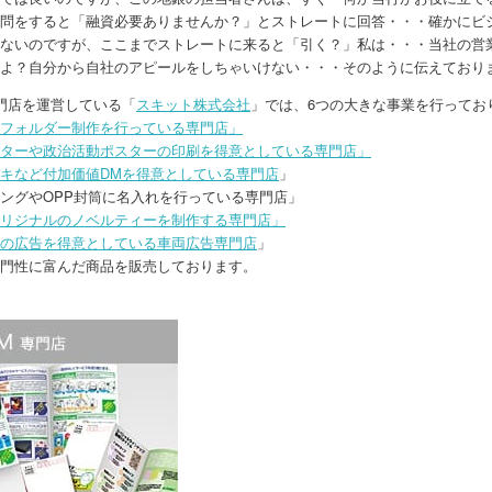
問をすると「融資必要ありませんか？」とストレートに回答・・・確かにビ
ないのですが、ここまでストレートに来ると「引く？」私は・・・当社の営
よ？自分から自社のアピールをしちゃいけない・・・そのように伝えており
門店を運営している「
スキット株式会社
」では、6つの大きな事業を行ってお
フォルダー制作を行っている専門店」
ターや政治活動ポスターの印刷を得意としている専門店」
キなど付加価値DMを得意としている専門店
」
ングやOPP封筒に名入れを行っている専門店」
リジナルのノベルティーを制作する専門店」
の広告を得意としている車両広告専門店
」
門性に富んだ商品を販売しております。