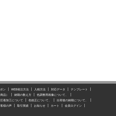
ポン
WEB発注方法
入稿方法
対応データ
テンプレート
（商品）
納期の数え方
色調整用画像について、
圧着加工について
色校正について、
出荷後の納期について、
お客様の声
取引実績
お知らせ
カート
会員ログイン