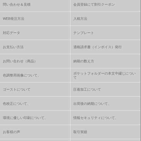
問い合わせ＆見積
会員登録にて割引クーポン
WEB発注方法
入稿方法
対応データ
テンプレート
お支払い方法
適格請求書（インボイス）発行
お問い合わせ（商品）
納期の数え方
ポケットフォルダーの本文中綴じについ
色調整用画像について、
て
ゴーストについて
圧着加工について
色校正について、
出荷後の納期について、
環境に優しい印刷について、
情報セキュリティについて、
お客様の声
取引実績