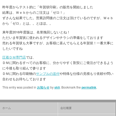
昨年度からテスト的に「年賀状印刷」の販売を開始しました
結果は、Ｗｅｂからのご注文は「ゼロ！」
ずさんな結果でした。営業訪問後のご注文は頂けているのですが、Ｗｅｂ
から「ゼロ」とは。。とほほ。。
来年度2016年度版は、名誉挽回しないとね！
ただいま年賀状に使われるデザインやチラシの準備をしております
売れる年賀状も大事ですが、お客様に喜んでもらえる年賀状！一番大事に
したいですね
圧着ＤＭ専門店
では、
ＤＭに関わるすべてのお客様に、分かりやすく割安にご発注ができるよう
に今後も取り組んで参ります
ＤＭに関わる印刷物の
サンプルの送付
や特殊な仕様の見積もり依頼や問い
合わせもお待ちしております
This entry was posted in
お知らせ
by
skit
. Bookmark the
permalink
.
ホーム
会社概要