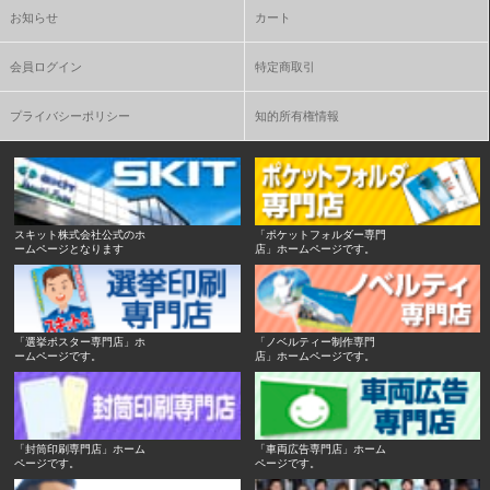
お知らせ
カート
会員ログイン
特定商取引
プライバシーポリシー
知的所有権情報
スキット株式会社公式のホ
「ポケットフォルダー専門
ームページとなります
店」ホームページです。
「選挙ポスター専門店」ホ
「ノベルティー制作専門
ームページです。
店」ホームページです。
「封筒印刷専門店」ホーム
「車両広告専門店」ホーム
ページです。
ページです。