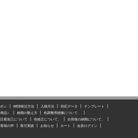
ポン
WEB発注方法
入稿方法
対応データ
テンプレート
（商品）
納期の数え方
色調整用画像について、
圧着加工について
色校正について、
出荷後の納期について、
お客様の声
取引実績
お知らせ
カート
会員ログイン