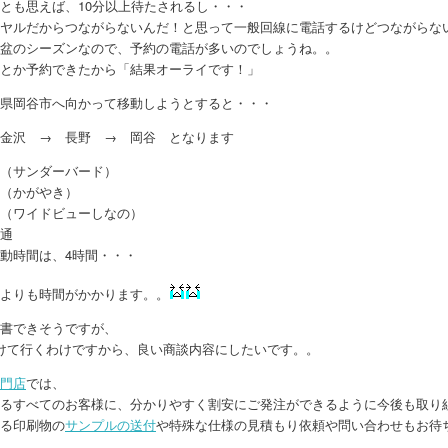
とも思えば、10分以上待たされるし・・・
ヤルだからつながらないんだ！と思って一般回線に電話するけどつながらな
盆のシーズンなので、予約の電話が多いのでしょうね。。
とか予約できたから「結果オーライです！」
県岡谷市へ向かって移動しようとすると・・・
金沢 → 長野 → 岡谷 となります
（サンダーバード）
（かがやき）
（ワイドビューしなの）
通
動時間は、4時間・・・
よりも時間がかかります。。
書できそうですが、
けて行くわけですから、良い商談内容にしたいです。。
門店
では、
るすべてのお客様に、分かりやすく割安にご発注ができるように今後も取り
る印刷物の
サンプルの送付
や特殊な仕様の見積もり依頼や問い合わせもお待