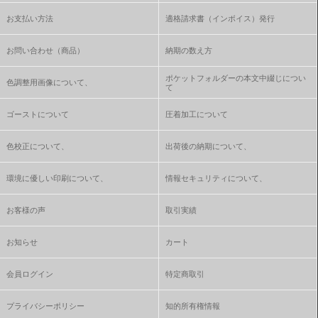
お支払い方法
適格請求書（インボイス）発行
お問い合わせ（商品）
納期の数え方
ポケットフォルダーの本文中綴じについ
色調整用画像について、
て
ゴーストについて
圧着加工について
色校正について、
出荷後の納期について、
環境に優しい印刷について、
情報セキュリティについて、
お客様の声
取引実績
お知らせ
カート
会員ログイン
特定商取引
プライバシーポリシー
知的所有権情報