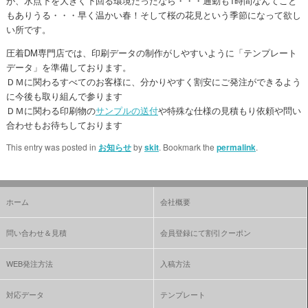
が、氷点下を大きく下回る環境だったなら・・・通勤も1時間なんてこと
もありうる・・・早く温かい春！そして桜の花見という季節になって欲し
い所です。
圧着DM専門店では、印刷データの制作がしやすいように「テンプレート
データ」を準備しております。
ＤＭに関わるすべてのお客様に、分かりやすく割安にご発注ができるよう
に今後も取り組んで参ります
ＤＭに関わる印刷物の
サンプルの送付
や特殊な仕様の見積もり依頼や問い
合わせもお待ちしております
This entry was posted in
お知らせ
by
skit
. Bookmark the
permalink
.
ホーム
会社概要
問い合わせ＆見積
会員登録にて割引クーポン
WEB発注方法
入稿方法
対応データ
テンプレート