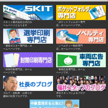
スキット株式会社公式のホ
「ポケットフォルダー専門
ームページとなります
店」ホームページです。
「選挙ポスター専門店」ホ
「ノベルティー制作専門
ームページです。
店」ホームページです。
「封筒印刷専門店」ホーム
「車両広告専門店」ホーム
ページです。
ページです。
ゴルフ・自転車・山登りが
本社スタッフによるブログ
趣味の社長ブログです。
です。