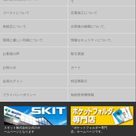
て
ゴーストについて
圧着加工について
色校正について、
出荷後の納期について、
環境に優しい印刷について、
情報セキュリティについて、
お客様の声
取引実績
お知らせ
カート
会員ログイン
特定商取引
プライバシーポリシー
知的所有権情報
スキット株式会社公式のホ
「ポケットフォルダー専門
ームページとなります
店」ホームページです。