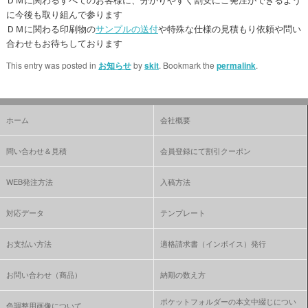
に今後も取り組んで参ります
ＤＭに関わる印刷物の
サンプルの送付
や特殊な仕様の見積もり依頼や問い
合わせもお待ちしております
This entry was posted in
お知らせ
by
skit
. Bookmark the
permalink
.
ホーム
会社概要
問い合わせ＆見積
会員登録にて割引クーポン
WEB発注方法
入稿方法
対応データ
テンプレート
お支払い方法
適格請求書（インボイス）発行
お問い合わせ（商品）
納期の数え方
ポケットフォルダーの本文中綴じについ
色調整用画像について、