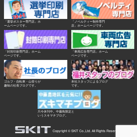
「選挙ポスター専門店」ホ
「ノベルティー制作専門
ームページです。
店」ホームページです。
「封筒印刷専門店」ホーム
「車両広告専門店」ホーム
ページです。
ページです。
ゴルフ・自転車・山登りが
本社スタッフによるブログ
趣味の社長ブログです。
です。
只今休刊中。中藤島限定と
いうスキマチブログ。
Copyright ©
SKiT Co.,Ltd.
All Rights Reserved.