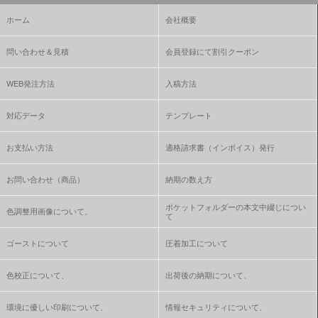
ホーム
会社概要
問い合わせ＆見積
会員登録にて割引クーポン
WEB発注方法
入稿方法
対応データ
テンプレート
お支払い方法
適格請求書（インボイス）発行
お問い合わせ（商品）
納期の数え方
ポケットフォルダーの本文中綴じについ
色調整用画像について、
て
ゴーストについて
圧着加工について
色校正について、
出荷後の納期について、
環境に優しい印刷について、
情報セキュリティについて、