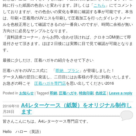
純に行った紙面の色合いと変わります。詳しくは「
こちら
」にてコメント
しておりますが、その色合いの変化を事前に確認する事が可能です。本当
は、印刷＋圧着用のUVニスを印刷して圧着加工を行ったダイレクトメー
ルを色校正用として確認できるのが一番良いのですが、時間に余裕が無い
方向けに必見なサンプルとなります。
「資料請求コーナー」からお問い合わせ頂ければ、クロネコDM便にて即
送付させて頂きます。ほぼ２日後には実際に目で見て確認が可能となりま
す。
最後に少しだけ、圧着ハガキの紹介をさせて下さい
圧着ハガキのUVニス式に 「
即納 プラン
」が登場しました！
データ入稿の翌日に発送し、二日目にはお客様の手元に到着いたします。
お急ぎの時こそ
圧着ハガキ専門店
を思い出してください2016
Posted in
お知らせ
|
Tagged
即納
,
圧着ハガキ
,
特急印刷
,
色校正
|
Leave a reply
A4レターケース（紙製）をオリジナル制作し
2016年10
ます
月28日
皆さんこんにちは。A4レターケース専門店です。
Hello ハロー（英語）