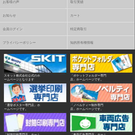
お客様の声
取引実績
お知らせ
カート
会員ログイン
特定商取引
プライバシーポリシー
知的所有権情報
スキット株式会社公式のホ
「ポケットフォルダー専門
ームページとなります
店」ホームページです。
「選挙ポスター専門店」ホ
「ノベルティー制作専門
ームページです。
店」ホームページです。
「封筒印刷専門店」ホーム
「車両広告専門店」ホーム