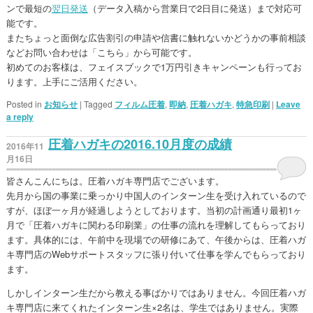
ンで最短の
翌日発送
（データ入稿から営業日で2日目に発送）まで対応可
能です。
またちょっと面倒な広告割引の申請や信書に触れないかどうかの事前相談
などお問い合わせは「こちら」から可能です。
初めてのお客様は、フェイスブックで1万円引きキャンペーンも行ってお
ります。上手にご活用ください。
Posted in
お知らせ
|
Tagged
フィルム圧着
,
即納
,
圧着ハガキ
,
特急印刷
|
Leave
a reply
圧着ハガキの2016.10月度の成績
2016年11
月16日
皆さんこんにちは。圧着ハガキ専門店でございます。
先月から国の事業に乗っかり中国人のインターン生を受け入れているので
すが、ほぼ一ヶ月が経過しようとしております。当初の計画通り最初1ヶ
月で「圧着ハガキに関わる印刷業」の仕事の流れを理解してもらっており
ます。具体的には、午前中を現場での研修にあて、午後からは、圧着ハガ
キ専門店のWebサポートスタッフに張り付いて仕事を学んでもらっており
ます。
しかしインターン生だから教える事ばかりではありません。今回圧着ハガ
キ専門店に来てくれたインターン生×2名は、学生ではありません。実際