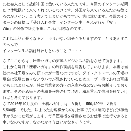
に社会人として故郷中国で働いている人たちです。今回のインターン期間
だけ休職扱いで来てくれているわけです。外国から来ているんだから教え
るのがメイン。こう考えてしまいがちですが、実は違います。今回のイン
ターンの目標は「受け入れ企業 インターン生」それぞれが「Win
Win」の関係で終える事。これが目標なのです。
これ以上話が長くなると、キリがない部分もありますので、とりあえずこ
のへんで
インターン生の話は終わりということで・・・
さてここからは、圧着ハガキの実際のビジネスの話をさせて頂きます。
これから毎月「圧着ハガキ」の制作実績を報告してまいります。本当は当
社の本社工場をみて頂くのが一番なのですが、ダイレクトメールの工場の
場合は現場に色々なノウハウが隠されているためユーザー様であれば可能
かもしれませんが、特に同業者の方への入室を残念ながらお断りしており
ます。そのため毎月の実績を報告させて頂き、積み重ねで信用を得ていけ
ればと考えております。
さて2016年10月度の「圧着ハガキ」は、V折り 559,420部 Z折り
5,500部 でした。決まったお客様からのお仕事で月の1週間ほどだけ稼働
率が良かった気がします。毎日圧着機を稼働させるお仕事で進行できると
幸いなのですが、なかなかそうはいかなさそうです。