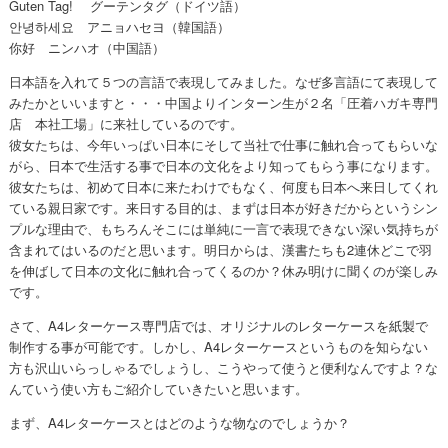
Guten Tag! グーテンタグ（ドイツ語）
안녕하세요 アニョハセヨ（韓国語）
你好 ニンハオ（中国語）
日本語を入れて５つの言語で表現してみました。なぜ多言語にて表現して
みたかといいますと・・・中国よりインターン生が２名「圧着ハガキ専門
店 本社工場」に来社しているのです。
彼女たちは、今年いっぱい日本にそして当社で仕事に触れ合ってもらいな
がら、日本で生活する事で日本の文化をより知ってもらう事になります。
彼女たちは、初めて日本に来たわけでもなく、何度も日本へ来日してくれ
ている親日家です。来日する目的は、まずは日本が好きだからというシン
プルな理由で、もちろんそこには単純に一言で表現できない深い気持ちが
含まれてはいるのだと思います。明日からは、漢書たちも2連休どこで羽
を伸ばして日本の文化に触れ合ってくるのか？休み明けに聞くのが楽しみ
です。
さて、A4レターケース専門店では、オリジナルのレターケースを紙製で
制作する事が可能です。しかし、A4レターケースというものを知らない
方も沢山いらっしゃるでしょうし、こうやって使うと便利なんですよ？な
んていう使い方もご紹介していきたいと思います。
まず、A4レターケースとはどのような物なのでしょうか？