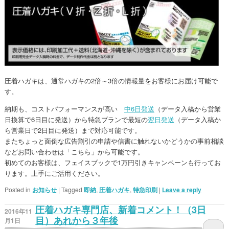
圧着ハガキは、通常ハガキの2倍～3倍の情報量をお客様にお届け可能で
す。
納期も、コストパフォーマンスが高い
中6日発送
（データ入稿から営業
日換算で6日目に発送）から特急プランで最短の
翌日発送
（データ入稿か
ら営業日で2日目に発送）まで対応可能です。
またちょっと面倒な広告割引の申請や信書に触れないかどうかの事前相談
などお問い合わせは「こちら」から可能です。
初めてのお客様は、フェイスブックで1万円引きキャンペーンも行ってお
ります。上手にご活用ください。
Posted in
お知らせ
|
Tagged
即納
,
圧着ハガキ
,
特急印刷
|
Leave a reply
圧着ハガキ専門店、新着コメント！（3日
2016年11
目）あれから３年後
月1日