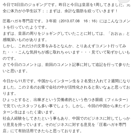
今日で3日目のジョギングです。昨日と今日は皇居を1周してきました。完
全に体力が小学生以下；；まずは、余計な脂肪を絞っていきます！
圧着ハガキ専門店です。３年前（2013.07.08 16：16）にはこんなコメン
トを行っていたようです。
まずは、皇居の周りをジョギングしていたことに対しては、「おおぉ」と
感慨深いものがあります。
しかし、これだけの文章をみるとなんか、とりあえずコメント行ってみ
た・・・こんな気持ちが感じ取れちゃいます・・・見ていて恥ずかしいも
のです。
さて今日のコメントは、前回のコメント記事に対して追記を行って参りた
いと思います。
今日から11月です。中国からインターン生を２名受け入れて２週間になり
ました。この２名のお蔭で会社の中が活性化されると良いなぁと思ってお
ります。
ひょっとすると、出稼ぎという労働者的という色つき眼鏡（フィルター）
で見ていたスタッフも多い事でしょう。しかし、今回の中国から来たイン
ターン生はまったく違います。
社会人経験をしてきたという事もあり、中国でのビジネスに対してしっか
り意見を持っています。そのビジネスに対する意見を「圧着ハガキ専門
店」にて有効活用できたらと思っております。