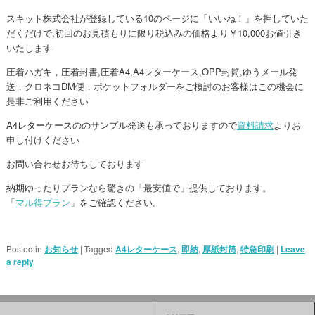
スキット株式会社が登録している10のページに「いいね！」を押していた
だくだけで,初回のお見積もりに限り税込みの価格より￥10,000お値引き
いたします
圧着ハガキ，圧着封書,圧着A4,A4レターケース,OPP封筒,ゆうメール発
送，クロネコDM便，ポケットフォルダーをご検討のお客様はこの機会に
是非ご利用ください
A4レターケースののサンプル発送も承っておりますので
資料請求
よりお
申し付けください
お問い合わせお待ちしております
納期ゆったりプランなら驚きの「最安値で」提供しております。
「
マル得プラン
」をご確認ください。
Posted in
お知らせ
|
Tagged
A4レターケース
,
即納
,
厚紙封筒
,
特急印刷
|
Leave
a reply