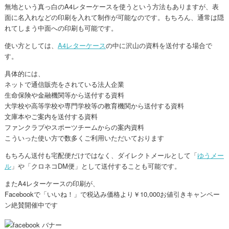
無地という真っ白のA4レターケースを使うという方法もありますが、表
面に名入れなどの印刷を入れて制作が可能なのです。もちろん、通常は隠
れてしまう中面への印刷も可能です。
使い方としては、
A4レターケース
の中に沢山の資料を送付する場合で
す。
具体的には、
ネットで通信販売をされている法人企業
生命保険や金融機関等から送付する資料
大学校や高等学校や専門学校等の教育機関から送付する資料
文庫本やご案内を送付する資料
ファンクラブやスポーツチームからの案内資料
こういった使い方で数多くご利用いただいております
もちろん送付も宅配便だけではなく、ダイレクトメールとして「
ゆうメー
ル
」や「クロネコDM便」として送付することも可能です。
またA4レターケースの印刷が、
Facebookで「いいね！」で税込み価格より￥10,000お値引きキャンペー
ン絶賛開催中です