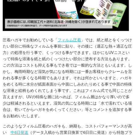
圧着ハガキでお勧めしている「
フィルム圧着
」では、紙と紙とをくっつけ
たい部分に特殊なフィルムを事前に貼り、その後に（適正な熱＋適正な圧
力）の処理を行う事で、くっつける事ができます。ほかにもUVニスとい
って特殊な溶液を紙と紙のくっつけたい部分に塗布する方法もあります。
この方法はコストも抑える事もでき巷では一般的な方法ともいえます。し
かし、梅雨時期など湿気が気になる時期には一番お客様からクレームを言
われる事が多くなる時期でもあります。それは何かといいますと、ハガキ
をめくる時に水分が紙面表面から中面にしみわたりめくる事で中面の特殊
な溶液と絵柄もめくれてしまう事です。これはフィルム式でも同じことが
言えますが、UVの特殊な層に比べれば、フィルム層はかなり厚いので多
少は軽減されるといえます。湿気の気になる時期には「水で濡れている場
合は、乾いてからハガキをめくってください」等とコメントを追加する事
をお勧めいたします。
このようなフィルム圧着のハガキも、納期も、コストパフォーマンスが高
い
中6日発送
（データ入稿から営業日換算で6日目に発送）から特急プラ