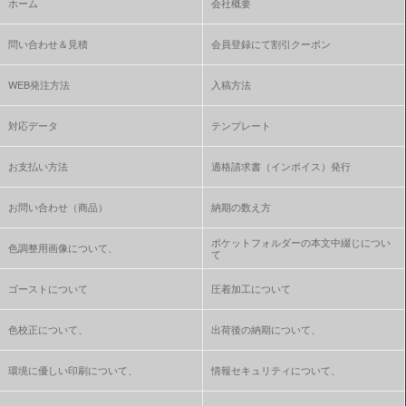
ホーム
会社概要
問い合わせ＆見積
会員登録にて割引クーポン
WEB発注方法
入稿方法
対応データ
テンプレート
お支払い方法
適格請求書（インボイス）発行
お問い合わせ（商品）
納期の数え方
ポケットフォルダーの本文中綴じについ
色調整用画像について、
て
ゴーストについて
圧着加工について
色校正について、
出荷後の納期について、
環境に優しい印刷について、
情報セキュリティについて、