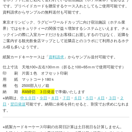
です。プリペイドカードを贈呈するケース入れとしてもご使用可能です。
資料請求からサンプルの無料送付も可能です。
東京オリンピック、ラグビーワールドカップに向け宿泊施設（ホテル業
界）ではセキュリティーの関係で益々増加するシステムといえます。チェ
ックインの際に入室カードだけをお客様にお渡しするのではなく、近隣を
ご案内する観光飲食店マップとして近隣店とのコラボにて利用されるホテ
ル様も多いようです。
紙製カードキーケースは「
資料請求
」からサンプル送付可能です。
仕上寸法 天地100×左右130ｍｍ（折ると100×65ｍｍで使用可能です）
印 刷 片面１色 オフセット印刷
用 紙 マットコート180ｋ
梱 包 2500部入り／箱
納 期
AM締切 ３日発送
で準備いたします
※納期は、
中１０日
・
９日
・
８日
・
７日
・
６日
・
５日
・
４日
・
３日
・
２
日
・
翌日発送
可能です。納期に余裕を持たせると、割安でお求めになれま
す。
※紙製カードキーケース印刷の出荷日計算は土日祝日を計算しません。