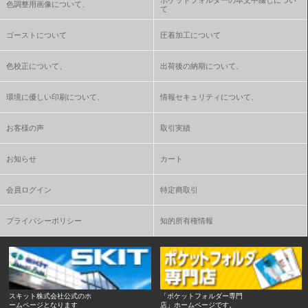
色調整用画像について、
て
ゴーストについて
圧着加工について
色校正について、
出荷後の納期について、
環境に優しい印刷について、
情報セキュリティについて、
お客様の声
取引実績
お知らせ
カート
会員ログイン
特定商取引
プライバシーポリシー
知的所有権情報
スキット株式会社公式のホ
「ポケットフォルダー専門
ームページとなります
店」ホームページです。