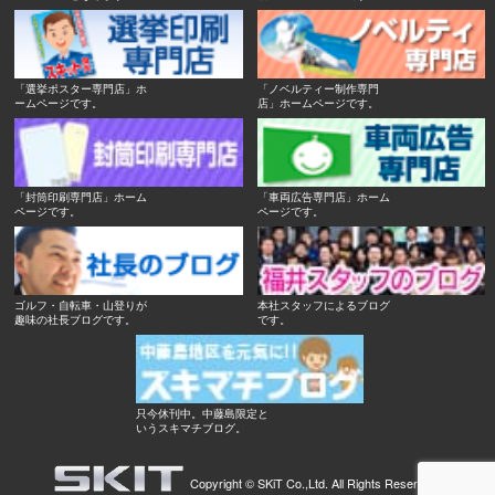
「選挙ポスター専門店」ホ
「ノベルティー制作専門
ームページです。
店」ホームページです。
「封筒印刷専門店」ホーム
「車両広告専門店」ホーム
ページです。
ページです。
ゴルフ・自転車・山登りが
本社スタッフによるブログ
趣味の社長ブログです。
です。
只今休刊中。中藤島限定と
いうスキマチブログ。
Copyright ©
SKiT Co.,Ltd.
All Rights Reserved.