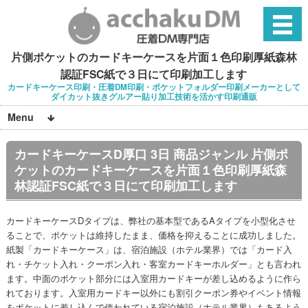
片側ポケットのカードキーケースを片面１色印刷厚紙森林
認証FSC紙で３日にて印刷加工します
カードキーケース印刷・圧着DM印刷・ポケットフォルダー印刷メーカーとして
ダイカット抜きグルアー貼り加工技術を活かす印刷通販
Menu
カードキーケースD厚口 3日 商品ジャンル 片側ポ
ケットのカードキーケースを片面１色印刷厚紙森
林認証FSC紙で３日にて印刷加工します
カードキーケースDタイプは、弊社の基本型であるAタイプを小型化させ
ることで、ポケットは維持したまま、価格を抑えることに成功しました。
紙製「カードキーケース」は、宿泊施設（ホテル業界）では「カード入
れ・チケット入れ・クーポン入れ・客室カードキーホルダー」とも言われ
ます。中面のポケット部分には入室用カードキーが差し込めるように作ら
れております。入室用カードキー以外にも割引クーポン券やイベント情報
をポケットに差し込んで使われている宿泊施設（ホテル業界）もあるよう