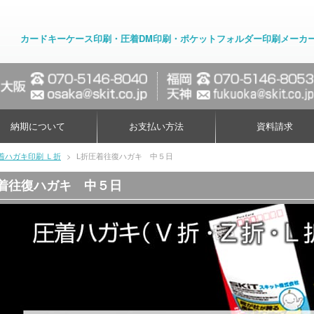
カードキーケース印刷・圧着DM印刷・ポケットフォルダー印刷メーカ
納期について
お支払い方法
資料請求
着ハガキ印刷 Ｌ折
>
L折圧着往復ハガキ 中５日
着往復ハガキ 中５日