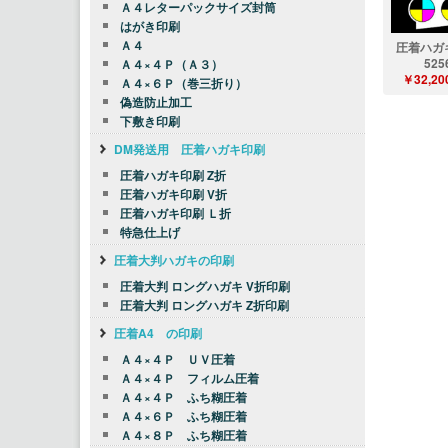
Ａ４レターパックサイズ封筒
はがき印刷
Ａ４
圧着ハガ
525
Ａ４×４Ｐ（Ａ３）
￥32,20
Ａ４×６Ｐ（巻三折り）
偽造防止加工
下敷き印刷
DM発送用 圧着ハガキ印刷
圧着ハガキ印刷 Z折
圧着ハガキ印刷 V折
圧着ハガキ印刷 Ｌ折
特急仕上げ
圧着大判ハガキの印刷
圧着大判 ロングハガキ V折印刷
圧着大判 ロングハガキ Z折印刷
圧着A4 の印刷
Ａ４×４Ｐ ＵＶ圧着
Ａ４×４Ｐ フィルム圧着
Ａ４×４Ｐ ふち糊圧着
Ａ４×６Ｐ ふち糊圧着
Ａ４×８Ｐ ふち糊圧着