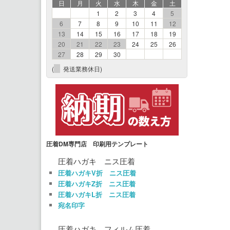
日
月
火
水
木
金
土
1
2
3
4
5
6
7
8
9
10
11
12
13
14
15
16
17
18
19
20
21
22
23
24
25
26
27
28
29
30
(
発送業務休日)
圧着DM専門店 印刷用テンプレート
圧着ハガキ ニス圧着
圧着ハガキV折 ニス圧着
圧着ハガキZ折 ニス圧着
圧着ハガキL折 ニス圧着
宛名印字
圧着ハガキ フィルム圧着