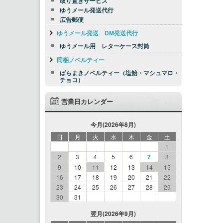
取り置きサービス
ゆうメール発送代行
広告郵便
ゆうメール発送 DM発送代行
ゆうメール用 レターケース封筒
同梱ノベルティー
ばらまきノベルティー（塩飴・マシュマロ・
チョコ）
営業日カレンダー
今月(2026年8月)
日
月
火
水
木
金
土
1
2
3
4
5
6
7
8
9
10
11
12
13
14
15
16
17
18
19
20
21
22
23
24
25
26
27
28
29
30
31
翌月(2026年9月)