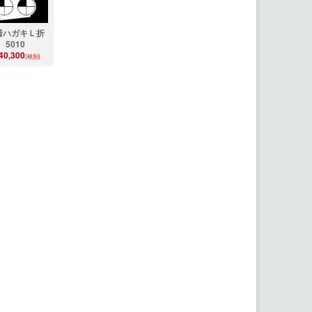
着ハガキＬ折
5010
40,300
(税別)