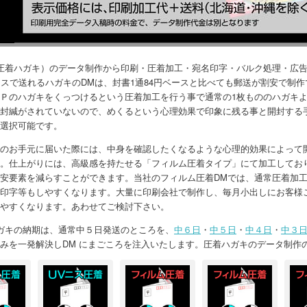
圧着ハガキ）のデータ制作から印刷・圧着加工・宛名印字・バルク処理・広告
ースで送れるハガキのDMは、封書1通84円ベースと比べても郵送が割安で制
Ｐのハガキをくっつけるという圧着加工を行う事で通常の1枚もののハガキ
封緘がされていないので、めくるという心理効果で印象に残る事と開封する
選択可能です。
のお手元に届いた際には、中身を確認したくなるような心理的効果によって
。仕上がりには、高級感を持たせる「フィルム圧着タイプ」にて加工してお
安要素を減らすことができます。当社のフィルム圧着DMでは、通常圧着加
印字等もしやすくなります。大量に印刷会社で制作し、毎月小出しにお客様
やすくなります。あわせてご検討下さい。
ガキの納期は、通常中５日発送のところを、
中６日
・
中５日
・
中４日
・
中３
みを一発解決しDM にまごころを注入いたします。圧着ハガキのデータ制作