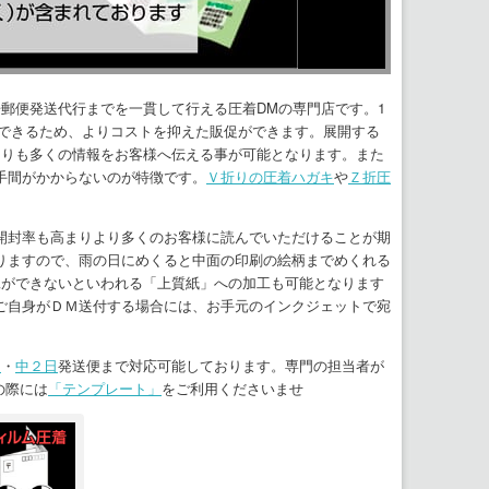
郵便発送代行までを一貫して行える圧着DMの専門店です。1
作できるため、よりコストを抑えた販促ができます。展開する
よりも多くの情報をお客様へ伝える事が可能となります。また
手間がかからないのが特徴です。
Ｖ折りの圧着ハガキ
や
Ｚ折圧
開封率も高まりより多くのお客様に読んでいただけることが期
りますので、雨の日にめくると中面の印刷の絵柄までめくれる
工ができないといわれる「上質紙」への加工も可能となります
ご自身がＤＭ送付する場合には、お手元のインクジェットで宛
日
・
中２日
発送便まで対応可能しております。専門の担当者が
の際には
「テンプレート」
をご利用くださいませ