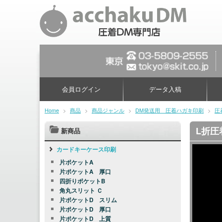
会員ログイン
データ入稿
Home
>
商品
>
商品ジャンル
>
DM発送用 圧着ハガキ印刷
>
圧
L折圧
新商品
カードキーケース印刷
片ポケットA
片ポケットA 厚口
四折りポケットB
角丸スリット Ｃ
片ポケットD スリム
片ポケットD 厚口
片ポケットD 上質