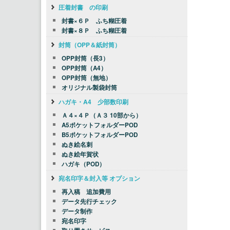
圧着封書 の印刷
封書×６Ｐ ふち糊圧着
封書×８Ｐ ふち糊圧着
封筒（OPP＆紙封筒）
OPP封筒（長3）
OPP封筒（A4）
OPP封筒（無地）
オリジナル製袋封筒
ハガキ・A4 少部数印刷
Ａ４×４Ｐ（Ａ３ 10部から）
A5ポケットフォルダーPOD
B5ポケットフォルダーPOD
ぬき絵名刺
ぬき絵年賀状
ハガキ（POD）
宛名印字＆封入等 オプション
再入稿 追加費用
データ先行チェック
データ制作
宛名印字