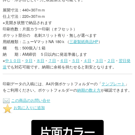
展開寸法：440×307ｍｍ
仕上寸法：220×307ｍｍ
※見開き状態で納品されます
印刷色数：片面カラー印刷（オフセット）
ポケット部分の 名刺スリット有り・無しが選べます
用紙種類：ニューVマットNA 180ｋ（
三菱製紙商品HP
）
梱 包：500個入/１箱
納 期：AM締切 ５日以内に発送準備します
※
中１０日
・
９日
・
８日
・
７日
・
６日
・
５日
・
４日
・
３日
・
２日
・
翌日発
送
でも対応可能です。納期に余裕を持たせると割安となります。
印刷データの入稿には、A4片側ポケットフォルダーの「
テンプレート
」
をご利用ください。ポケットフォルダーの
納期の数え方
が確認できます。
この商品のお問い合せ
お気に入りに追加