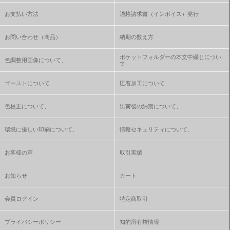
お支払い方法
適格請求書（インボイス）発行
お問い合わせ（商品）
納期の数え方
ポケットフォルダーの本文中綴じについ
色調整用画像について、
て
ゴーストについて
圧着加工について
色校正について、
出荷後の納期について、
環境に優しい印刷について、
情報セキュリティについて、
お客様の声
取引実績
お知らせ
カート
会員ログイン
特定商取引
プライバシーポリシー
知的所有権情報