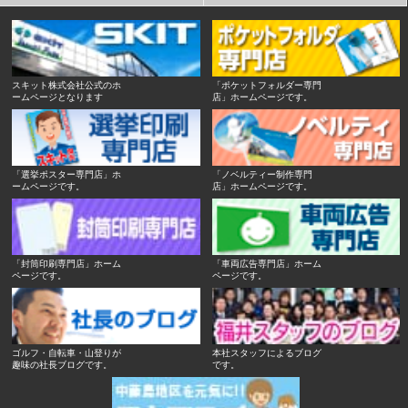
スキット株式会社公式のホ
「ポケットフォルダー専門
ームページとなります
店」ホームページです。
「選挙ポスター専門店」ホ
「ノベルティー制作専門
ームページです。
店」ホームページです。
「封筒印刷専門店」ホーム
「車両広告専門店」ホーム
ページです。
ページです。
ゴルフ・自転車・山登りが
本社スタッフによるブログ
趣味の社長ブログです。
です。