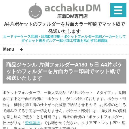
A4片ポケットのフォルダーを片面カラー印刷でマット紙で
発送いたします
カードキーケース印刷・圧着DM印刷・ポケットフォルダー印刷メーカーとして
ダイカット抜きグルアー貼り加工技術を活かす印刷通販
Menu
商品ジャンル 片側フォルダーA180 ５日 A4片ポケ
ットのフォルダーを片面カラー印刷でマット紙で
発送いたします
ポケットフォルダーで、一番人気商品「A4片ポケット Aタイプ」。見開
きにすると中面の右側に「ポケット」が１つ付いております。ポケット部
分は、糊付け加工済の仕上がった状態で納品させるので、お客様のところ
で組み立てる手間は一切ありません。ポケット部分には、10枚以上の資料
を差し込んで使うことも可能です。当社の自慢の「ポケットフォルダー」
仕上がりを「
資料請求
」でお確かめください。クリアPP・マットPP・箔
押し・浮き出しといった表面加工も可能です。