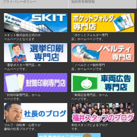
プライバシーポリシー
知的所有権情報
スキット株式会社公式のホ
「ポケットフォルダー専門
ームページとなります
店」ホームページです。
「選挙ポスター専門店」ホ
「ノベルティー制作専門
ームページです。
店」ホームページです。
「封筒印刷専門店」ホーム
「車両広告専門店」ホーム
ページです。
ページです。
ゴルフ・自転車・山登りが
本社スタッフによるブログ
趣味の社長ブログです。
です。