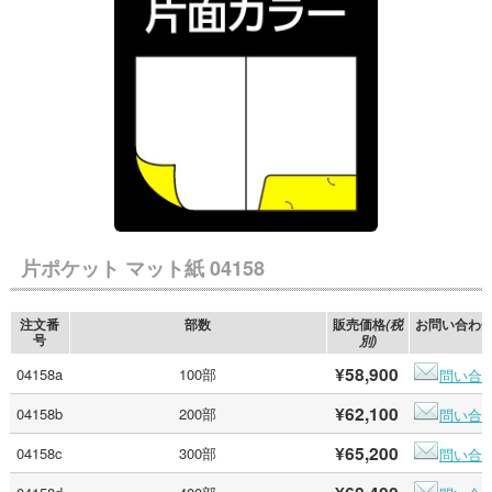
片ポケット マット紙 04158
注文番
部数
販売価格
お問い合わ
(税
号
別)
¥58,900
04158a
100部
問い合
¥62,100
04158b
200部
問い合
¥65,200
04158c
300部
問い合