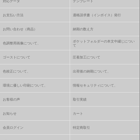
対応データ
テンプレート
お支払い方法
適格請求書（インボイス）発行
お問い合わせ（商品）
納期の数え方
ポケットフォルダーの本文中綴じについ
色調整用画像について、
て
ゴーストについて
圧着加工について
色校正について、
出荷後の納期について、
環境に優しい印刷について、
情報セキュリティについて、
お客様の声
取引実績
お知らせ
カート
会員ログイン
特定商取引