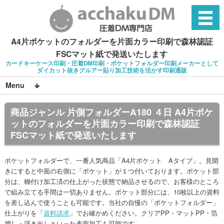
A4片ポケットのフォルダーを片面カラー印刷で森林認証
FSCマット紙で発送いたします
カードキーケース印刷・圧着DM印刷・ポケットフォルダー印刷メーカーとして
ダイカット抜きグルアー貼り加工技術を活かす印刷通販
Menu
商品ジャンル 片側フォルダーA180 ４日 A4片ポケ
ットのフォルダーを片面カラー印刷で森林認証
FSCマット紙で発送いたします
ポケットフォルダーで、一番人気商品「A4片ポケット Aタイプ」。見開
きにすると中面の右側に「ポケット」が１つ付いております。ポケット部
分は、糊付け加工済の仕上がった状態で納品させるので、お客様のところ
で組み立てる手間は一切ありません。ポケット部分には、10枚以上の資料
を差し込んで使うことも可能です。当社の自慢の「ポケットフォルダー」
仕上がりを「
資料請求
」でお確かめください。クリアPP・マットPP・箔
押し・浮き出しといった表面加工も可能です。