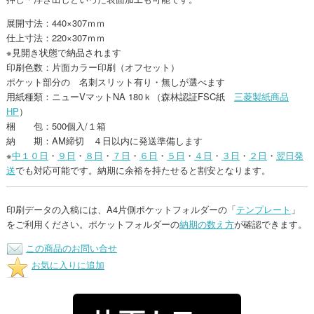
展開寸法：440×307ｍｍ
仕上寸法：220×307ｍｍ
※見開き状態で納品されます
印刷色数：片面カラー印刷（オフセット）
ポケット部分の 名刺スリット有り・無しが選べます
用紙種類：ニューVマットNA 180ｋ（森林認証FSC紙
三菱製紙商品
HP
）
梱 包：500個入/１箱
納 期：AM締切 ４日以内に発送準備します
※
中１０日
・
９日
・
８日
・
７日
・
６日
・
５日
・
４日
・
３日
・
２日
・
翌日発
送
でも対応可能です。納期に余裕を持たせると割安となります。
印刷データの入稿には、A4片側ポケットフォルダーの「
テンプレート
」
をご利用ください。ポケットフォルダーの
納期の数え方
が確認できます。
この商品のお問い合せ
お気に入りに追加