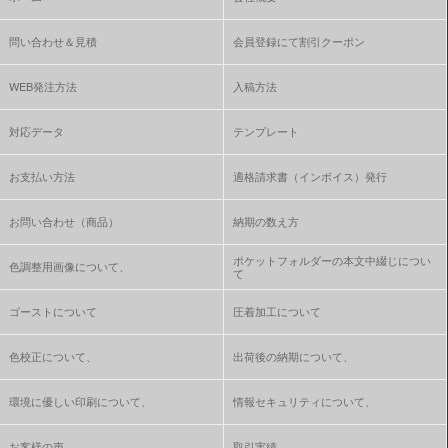
問い合わせ＆見積
会員登録にて割引クーポン
WEB発注方法
入稿方法
対応データ
テンプレート
お支払い方法
適格請求書（インボイス）発行
お問い合わせ（商品）
納期の数え方
ポケットフォルダーの本文中綴じについ
色調整用画像について、
て
ゴーストについて
圧着加工について
色校正について、
出荷後の納期について、
環境に優しい印刷について、
情報セキュリティについて、
お客様の声
取引実績