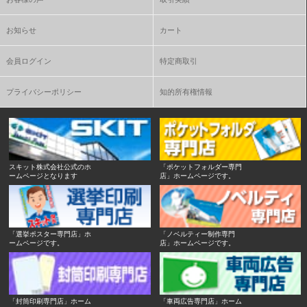
お知らせ
カート
会員ログイン
特定商取引
プライバシーポリシー
知的所有権情報
スキット株式会社公式のホ
「ポケットフォルダー専門
ームページとなります
店」ホームページです。
「選挙ポスター専門店」ホ
「ノベルティー制作専門
ームページです。
店」ホームページです。
「封筒印刷専門店」ホーム
「車両広告専門店」ホーム