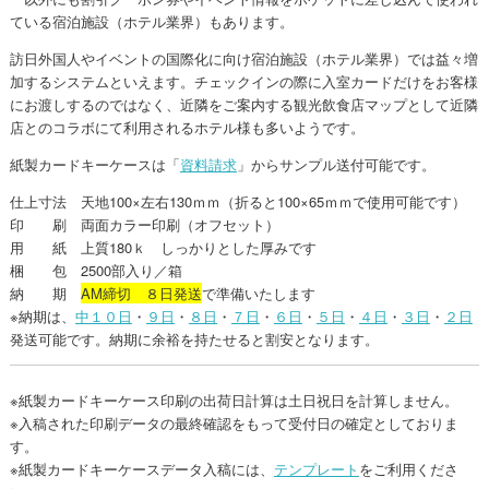
ている宿泊施設（ホテル業界）もあります。
訪日外国人やイベントの国際化に向け宿泊施設（ホテル業界）では益々増
加するシステムといえます。チェックインの際に入室カードだけをお客様
にお渡しするのではなく、近隣をご案内する観光飲食店マップとして近隣
店とのコラボにて利用されるホテル様も多いようです。
紙製カードキーケースは「
資料請求
」からサンプル送付可能です。
仕上寸法 天地100×左右130ｍｍ（折ると100×65ｍｍで使用可能です）
印 刷 両面カラー印刷（オフセット）
用 紙 上質180ｋ しっかりとした厚みです
梱 包 2500部入り／箱
納 期
AM締切 ８日発送
で準備いたします
※納期は、
中１０日
・
９日
・
８日
・
７日
・
６日
・
５日
・
４日
・
３日
・
２日
発送可能です。納期に余裕を持たせると割安となります。
※紙製カードキーケース印刷の出荷日計算は土日祝日を計算しません。
※入稿された印刷データの最終確認をもって受付日の確定としておりま
す。
※紙製カードキーケースデータ入稿には、
テンプレート
をご利用くださ