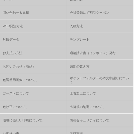
問い合わせ＆見積
会員登録にて割引クーポン
WEB発注方法
入稿方法
対応データ
テンプレート
お支払い方法
適格請求書（インボイス）発行
お問い合わせ（商品）
納期の数え方
ポケットフォルダーの本文中綴じについ
色調整用画像について、
て
ゴーストについて
圧着加工について
色校正について、
出荷後の納期について、
環境に優しい印刷について、
情報セキュリティについて、
お客様の声
取引実績