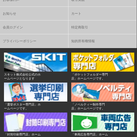
お知らせ
カート
会員ログイン
特定商取引
プライバシーポリシー
知的所有権情報
スキット株式会社公式のホ
「ポケットフォルダー専門
ームページとなります
店」ホームページです。
「選挙ポスター専門店」ホ
「ノベルティー制作専門
ームページです。
店」ホームページです。
「封筒印刷専門店」ホーム
「車両広告専門店」ホーム