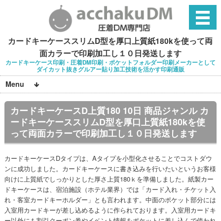
カードキーケーススリムD型を厚口上質紙180kを使って両
面カラーで印刷加工し１０日発送します
カードキーケース印刷・圧着DM印刷・ポケットフォルダー印刷メーカーとして
ダイカット抜きグルアー貼り加工技術を活かす印刷通販
Menu
カードキーケースD上質180 10日 商品ジャンル カ
ードキーケーススリムD型を厚口上質紙180kを使
って両面カラーで印刷加工し１０日発送します
カードキーケースDタイプは、Aタイプを小型化させることでコストダウ
ンに成功しました。カードキーケースに書き込みを行いたいというお客様
向けに上質紙でしっかりとした厚さ上質180ｋを準備しました。紙製カー
ドキーケースは、宿泊施設（ホテル業界）では「カード入れ・チケット入
れ・客室カードキーホルダー」とも言われます。中面のポケット部分には
入室用カードキーが差し込めるように作られております。入室用カードキ
ー以外にも割引クーポン券やイベント情報をポケットに差し込んで使われ