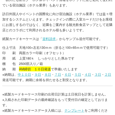
ている宿泊施設（ホテル業界）もあります。
訪日外国人やイベントの国際化に向け宿泊施設（ホテル業界）では益々増
加するシステムといえます。チェックインの際に入室カードだけをお客様
にお渡しするのではなく、近隣をご案内する観光飲食店マップとして近隣
店とのコラボにて利用されるホテル様も多いようです。
紙製カードキーケースは「
資料請求
」からサンプル送付可能です。
仕上寸法 天地100×左右130ｍｍ（折ると100×65ｍｍで使用可能です）
印 刷 両面カラー印刷（オフセット）
用 紙 上質180ｋ しっかりとした厚みです
梱 包 2500部入り／箱
納 期
AM締切 １０日発送
で準備いたします
※納期は、
中１０日
・
９日
・
８日
・
７日
・
６日
・
５日
・
４日
・
３日
・
２日
発送可能です。納期に余裕を持たせると割安となります。
※紙製カードキーケース印刷の出荷日計算は土日祝日を計算しません。
※入稿された印刷データの最終確認をもって受付日の確定としておりま
す。
※紙製カードキーケースデータ入稿には、
テンプレート
をご利用くださ