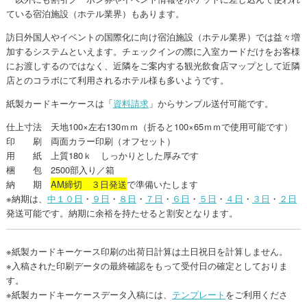
ている宿泊施設（ホテル業界）もあります。
訪日外国人やイベントの国際化に向け宿泊施設（ホテル業界）では益々増
加するシステムといえます。チェックインの際に入室カードだけをお客様
にお渡しするのではなく、近隣をご案内する観光飲食店マップとして近隣
店とのコラボにて利用されるホテル様も多いようです。
紙製カードキーケースは「
資料請求
」からサンプル送付可能です。
仕上寸法 天地100×左右130ｍｍ（折ると100×65ｍｍで使用可能です）
印 刷 両面カラー印刷（オフセット）
用 紙 上質180ｋ しっかりとした厚みです
梱 包 2500部入り／箱
納 期
AM締切 ３日発送
で準備いたします
※納期は、
中１０日
・
９日
・
８日
・
７日
・
６日
・
５日
・
４日
・
３日
・
２日
発送可能です。納期に余裕を持たせると割安となります。
※紙製カードキーケース印刷の出荷日計算は土日祝日を計算しません。
※入稿された印刷データの最終確認をもって受付日の確定としておりま
す。
※紙製カードキーケースデータ入稿には、
テンプレート
をご利用くださ