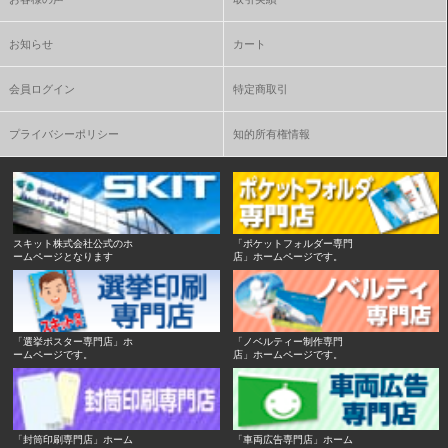
お知らせ
カート
会員ログイン
特定商取引
プライバシーポリシー
知的所有権情報
スキット株式会社公式のホ
「ポケットフォルダー専門
ームページとなります
店」ホームページです。
「選挙ポスター専門店」ホ
「ノベルティー制作専門
ームページです。
店」ホームページです。
「封筒印刷専門店」ホーム
「車両広告専門店」ホーム