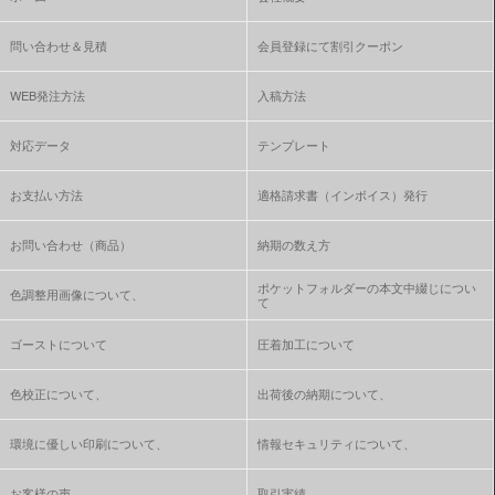
問い合わせ＆見積
会員登録にて割引クーポン
WEB発注方法
入稿方法
対応データ
テンプレート
お支払い方法
適格請求書（インボイス）発行
お問い合わせ（商品）
納期の数え方
ポケットフォルダーの本文中綴じについ
色調整用画像について、
て
ゴーストについて
圧着加工について
色校正について、
出荷後の納期について、
環境に優しい印刷について、
情報セキュリティについて、
お客様の声
取引実績