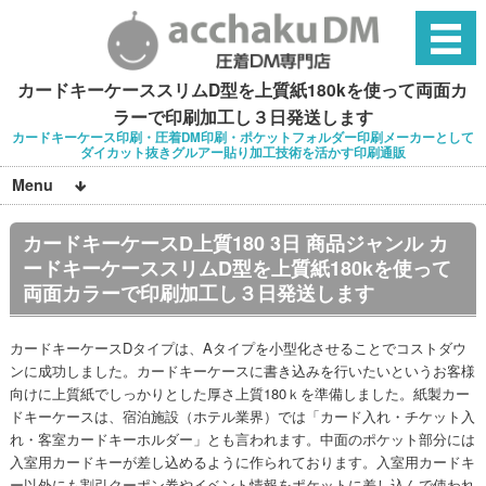
カードキーケーススリムD型を上質紙180kを使って両面カ
ラーで印刷加工し３日発送します
カードキーケース印刷・圧着DM印刷・ポケットフォルダー印刷メーカーとして
ダイカット抜きグルアー貼り加工技術を活かす印刷通販
Menu
カードキーケースD上質180 3日 商品ジャンル カ
ードキーケーススリムD型を上質紙180kを使って
両面カラーで印刷加工し３日発送します
カードキーケースDタイプは、Aタイプを小型化させることでコストダウ
ンに成功しました。カードキーケースに書き込みを行いたいというお客様
向けに上質紙でしっかりとした厚さ上質180ｋを準備しました。紙製カー
ドキーケースは、宿泊施設（ホテル業界）では「カード入れ・チケット入
れ・客室カードキーホルダー」とも言われます。中面のポケット部分には
入室用カードキーが差し込めるように作られております。入室用カードキ
ー以外にも割引クーポン券やイベント情報をポケットに差し込んで使われ